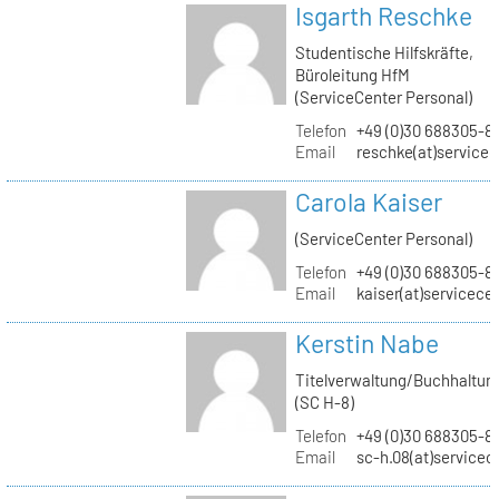
Isgarth Reschke
Studentische Hilfskräfte,
Büroleitung HfM
(ServiceCenter Personal)
Telefon
+49 (0)30 688305-8
Email
reschke(at)service
Carola Kaiser
(ServiceCenter Personal)
Telefon
+49 (0)30 688305-8
Email
kaiser(at)servicece
Kerstin Nabe
Titelverwaltung/Buchhaltun
(SC H-8)
Telefon
+49 (0)30 688305-8
Email
sc-h.08(at)servicec