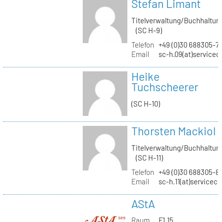
Stefan Limant
Titelverwaltung/Buchhaltun
(SC H-9)
Telefon
+49 (0)30 688305-7
Email
sc-h.09(at)servicec
Heike
Tuchscheerer
(SC H-10)
Thorsten Mackiol
Titelverwaltung/Buchhaltun
(SC H-11)
Telefon
+49 (0)30 688305-8
Email
sc-h.11(at)servicec
AStA
Raum
F1.15