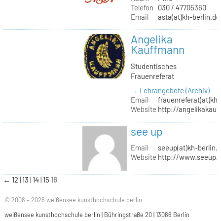
Telefon
030 / 47705360
Email
asta(at)kh-berlin.de
Angelika
Kauffmann
Studentisches
Frauenreferat
→ Lehrangebote (Archiv)
Email
frauenreferat(at)kh-
Website
http://angelikakau
see up
Email
seeup(at)kh-berlin.
Website
http://www.seeup.
←
12
13
14
15
16
© 2008 – 2026 weißensee kunsthochschule berlin
weißensee kunsthochschule berlin | Bühringstraße 20 | 13086 Berlin