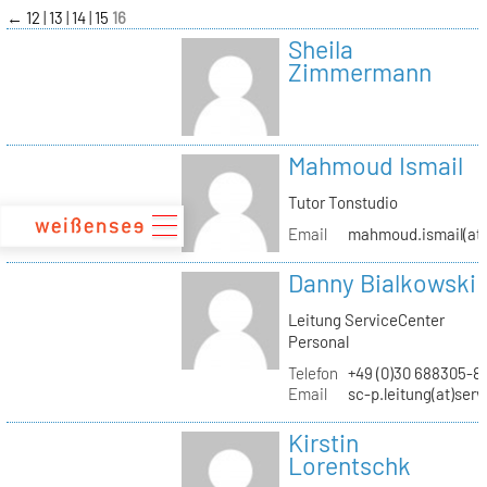
zum
←
12
13
14
15
16
Inhalt
Sheila
Zimmermann
Mahmoud Ismail
Tutor Tonstudio
Email
mahmoud.ismail(at)
Danny Bialkowski
Leitung ServiceCenter
Personal
Telefon
+49 (0)30 688305-8
Email
sc-p.leitung(at)ser
Kirstin
Lorentschk