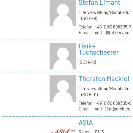
Stefan Limant
Titelverwaltung/Buchhaltun
(SC H-9)
Telefon
+49 (0)30 688305-7
Email
sc-h.09(at)servicec
Heike
Tuchscheerer
(SC H-10)
Thorsten Mackiol
Titelverwaltung/Buchhaltun
(SC H-11)
Telefon
+49 (0)30 688305-8
Email
sc-h.11(at)servicec
AStA
Raum
F1.15