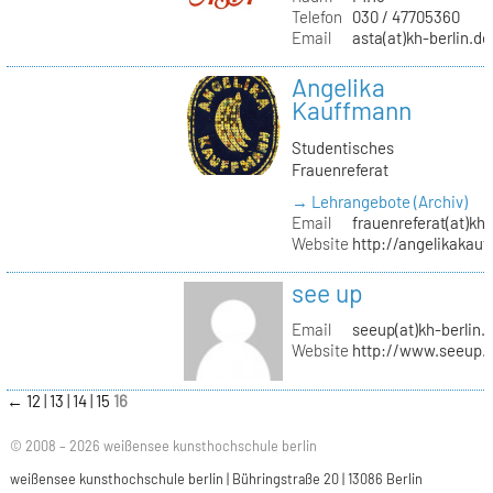
Telefon
030 / 47705360
Email
asta(at)kh-berlin.de
Angelika
Kauffmann
Studentisches
Frauenreferat
→ Lehrangebote (Archiv)
Email
frauenreferat(at)kh-
Website
http://angelikakau
see up
Email
seeup(at)kh-berlin.
Website
http://www.seeup.
←
12
13
14
15
16
© 2008 – 2026 weißensee kunsthochschule berlin
weißensee kunsthochschule berlin | Bühringstraße 20 | 13086 Berlin