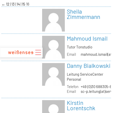
zum
←
12
13
14
15
16
Inhalt
Sheila
Zimmermann
Mahmoud Ismail
Tutor Tonstudio
Email
mahmoud.ismail(at)
Danny Bialkowski
Leitung ServiceCenter
Personal
Telefon
+49 (0)30 688305-8
Email
sc-p.leitung(at)ser
Kirstin
Lorentschk