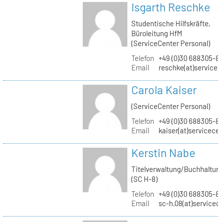
Isgarth Reschke
Studentische Hilfskräfte,
Büroleitung HfM
(ServiceCenter Personal)
Telefon
+49 (0)30 688305-8
Email
reschke(at)service
Carola Kaiser
(ServiceCenter Personal)
Telefon
+49 (0)30 688305-8
Email
kaiser(at)servicece
Kerstin Nabe
Titelverwaltung/Buchhaltun
(SC H-8)
Telefon
+49 (0)30 688305-8
Email
sc-h.08(at)servicec