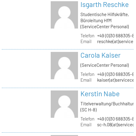
Isgarth Reschke
Studentische Hilfskräfte,
Büroleitung HfM
(ServiceCenter Personal)
Telefon
+49 (0)30 688305-8
Email
reschke(at)service
Carola Kaiser
(ServiceCenter Personal)
Telefon
+49 (0)30 688305-8
Email
kaiser(at)servicece
Kerstin Nabe
Titelverwaltung/Buchhaltun
(SC H-8)
Telefon
+49 (0)30 688305-8
Email
sc-h.08(at)servicec