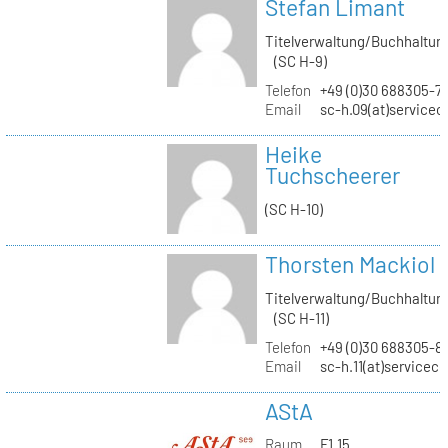
Stefan Limant
Titelverwaltung/Buchhaltun
(SC H-9)
Telefon
+49 (0)30 688305-7
Email
sc-h.09(at)servicec
Heike
Tuchscheerer
(SC H-10)
Thorsten Mackiol
Titelverwaltung/Buchhaltun
(SC H-11)
Telefon
+49 (0)30 688305-8
Email
sc-h.11(at)servicec
AStA
Raum
F1.15