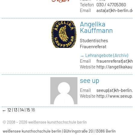
Telefon
030 / 47705360
Email
asta(at)kh-berlin.de
Angelika
Kauffmann
Studentisches
Frauenreferat
→ Lehrangebote (Archiv)
Email
frauenreferat(at)kh-
Website
http://angelikakau
see up
Email
seeup(at)kh-berlin.
Website
http://www.seeup.
←
12
13
14
15
16
© 2008 – 2026 weißensee kunsthochschule berlin
weißensee kunsthochschule berlin | Bühringstraße 20 | 13086 Berlin