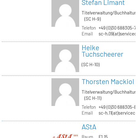
Stefan Limant
Titelverwaltung/Buchhaltun
(SC H-9)
Telefon
+49 (0)30 688305-7
Email
sc-h.09(at)servicec
Heike
Tuchscheerer
(SC H-10)
Thorsten Mackiol
Titelverwaltung/Buchhaltun
(SC H-11)
Telefon
+49 (0)30 688305-8
Email
sc-h.11(at)servicec
AStA
Raum
F1.15