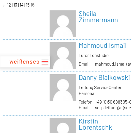
zum
←
12
13
14
15
16
Inhalt
Sheila
Zimmermann
Mahmoud Ismail
Tutor Tonstudio
Email
mahmoud.ismail(at)
Danny Bialkowski
Leitung ServiceCenter
Personal
Telefon
+49 (0)30 688305-8
Email
sc-p.leitung(at)ser
Kirstin
Lorentschk