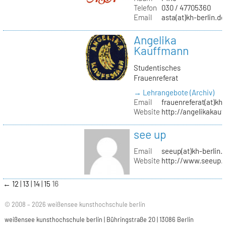
Telefon
030 / 47705360
Email
asta(at)kh-berlin.de
Angelika
Kauffmann
Studentisches
Frauenreferat
→ Lehrangebote (Archiv)
Email
frauenreferat(at)kh-
Website
http://angelikakau
see up
Email
seeup(at)kh-berlin.
Website
http://www.seeup.
←
12
13
14
15
16
© 2008 – 2026 weißensee kunsthochschule berlin
weißensee kunsthochschule berlin | Bühringstraße 20 | 13086 Berlin