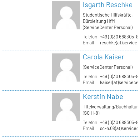
Isgarth Reschke
Studentische Hilfskräfte,
Büroleitung HfM
(ServiceCenter Personal)
Telefon
+49 (0)30 688305-8
Email
reschke(at)service
Carola Kaiser
(ServiceCenter Personal)
Telefon
+49 (0)30 688305-8
Email
kaiser(at)servicece
Kerstin Nabe
Titelverwaltung/Buchhaltun
(SC H-8)
Telefon
+49 (0)30 688305-8
Email
sc-h.08(at)servicec