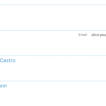
Email
alice.pau
 Castro
ann