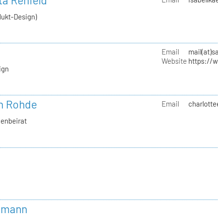
tta Rehfeld
dukt-Design)
Email
mail(at)s
Website
https://
ign
th Rohde
Email
charlotte
uenbeirat
mmann