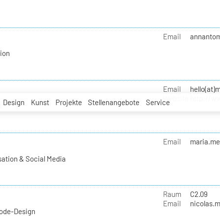
Email
annantom
ion
Email
hello(at)
Website
http://w
Design
Kunst
Projekte
Stellenangebote
Service
s
Email
maria.mel
ation & Social Media
Raum
C2.09
Email
nicolas.m
Mode-Design