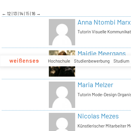
zum
Inhalt
←
12
13
14
15
16
→
Anna Ntombi Marx
Tutorin Visuelle Kommunikat
Maidje Meergans
Hochschule
Studienbewerbung
Studium
Unterbrechung des Studium
Maria Melzer
Tutorin Mode-Design Organis
Nicolas Mezes
Künstlerischer Mitarbeiter 