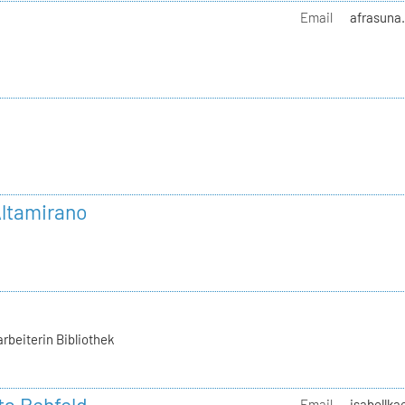
g
Email
afrasuna.
ltamirano
rbeiterin Bibliothek
Email
isabellka