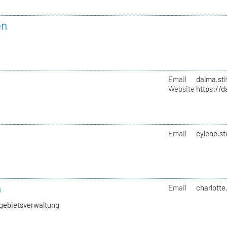
en
Email
dalma.sti
Website
https://d
Email
cylene.st
h
Email
charlotte
hgebietsverwaltung