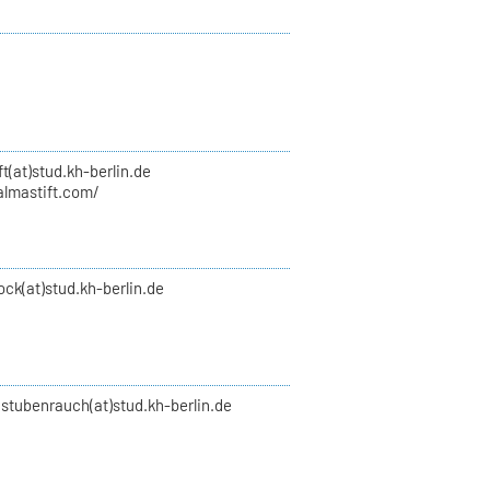
ft(at)stud.kh-berlin.de
almastift.com/
ock(at)stud.kh-berlin.de
.stubenrauch(at)stud.kh-berlin.de