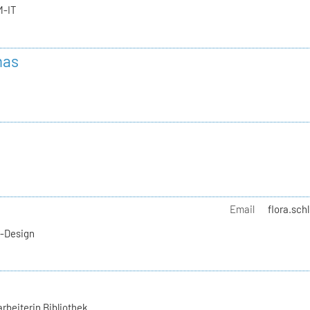
M-IT
mas
Email
flora.sch
l-Design
rbeiterin Bibliothek