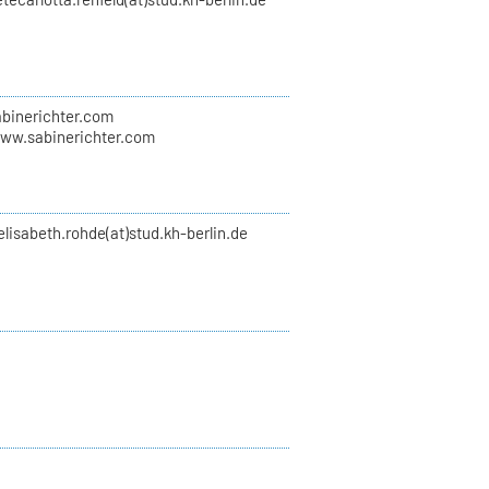
abinerichter.com
www.sabinerichter.com
elisabeth.rohde(at)stud.kh-berlin.de