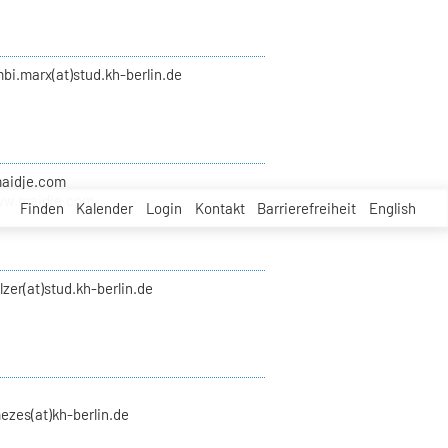
bi.marx(at)stud.kh-berlin.de
maidje.com
ww.maidje.com
Finden
Kalender
Login
Kontakt
Barrierefreiheit
English
zer(at)stud.kh-berlin.de
ezes(at)kh-berlin.de