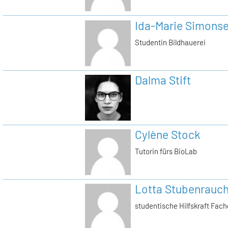
Ida-Marie Simons
Studentin Bildhauerei
Dalma Stift
Cylène Stock
Tutorin fürs BioLab
Lotta Stubenrauc
studentische Hilfskraft Fac