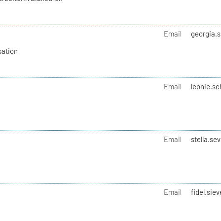
Email
georgia.s
sation
Email
leonie.sc
Email
stella.se
Email
fidel.sie