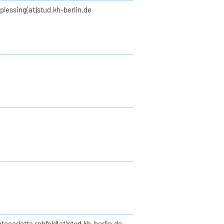
plessing(at)stud.kh-berlin.de
etecarlotta.rehfeld(at)stud.kh-berlin.de