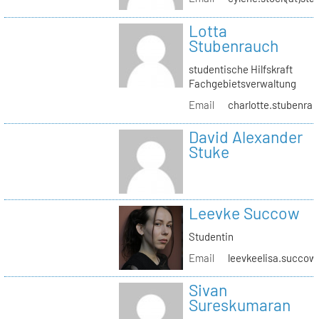
Lotta
Stubenrauch
studentische Hilfskraft
Fachgebietsverwaltung
Email
charlotte.stubenrau
David Alexander
Stuke
Leevke Succow
Studentin
Email
leevkeelisa.succow
Sivan
Sureskumaran