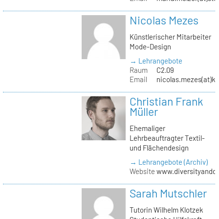
Nicolas Mezes
Künstlerischer Mitarbeiter
Mode-Design
→ Lehrangebote
Raum
C2.09
Email
nicolas.mezes(at)kh
Christian Frank
Müller
Ehemaliger
Lehrbeauftragter Textil-
und Flächendesign
→ Lehrangebote (Archiv)
Website
www.diversityandde
Sarah Mutschler
Tutorin Wilhelm Klotzek