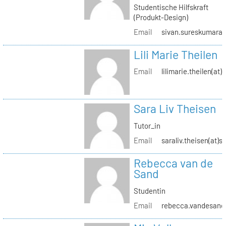
Studentische Hilfskraft
(Produkt-Design)
Email
sivan.sureskumaran(
Lili Marie Theilen
Email
lilimarie.theilen(at)
Sara Liv Theisen
Tutor_in
Email
saraliv.theisen(at)s
Rebecca van de
Sand
Studentin
Email
rebecca.vandesand(