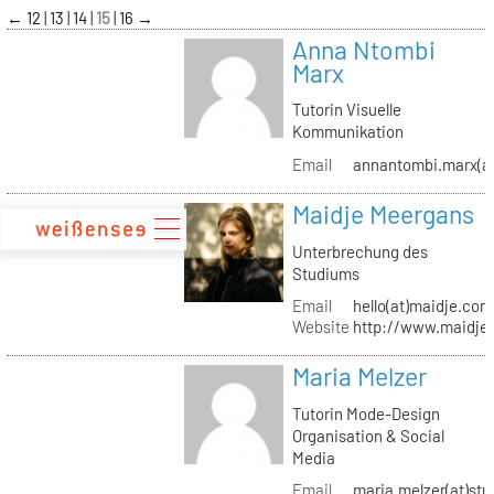
zum
←
12
13
14
15
16
→
Inhalt
Anna Ntombi
Marx
Tutorin Visuelle
Kommunikation
Email
annantombi.marx(at
Maidje Meergans
Unterbrechung des
Studiums
Email
hello(at)maidje.com
Website
http://www.maidje
Maria Melzer
Tutorin Mode-Design
Organisation & Social
Media
Email
maria.melzer(at)stu