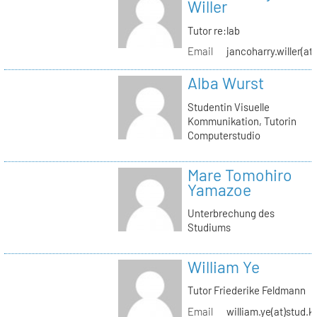
Willer
Tutor re:lab
Email
jancoharry.willer(at
Alba Wurst
Studentin Visuelle
Kommunikation, Tutorin
Computerstudio
Mare Tomohiro
Yamazoe
Unterbrechung des
Studiums
William Ye
Tutor Friederike Feldmann
Email
william.ye(at)stud.k