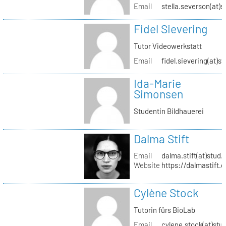
Email
stella.severson(at)s
Fidel Sievering
Tutor Videowerkstatt
Email
fidel.sievering(at)s
Ida-Marie
Simonsen
Studentin Bildhauerei
Dalma Stift
Email
dalma.stift(at)stud.
Website
https://dalmastift.
Cylène Stock
Tutorin fürs BioLab
Email
cylene.stock(at)stud