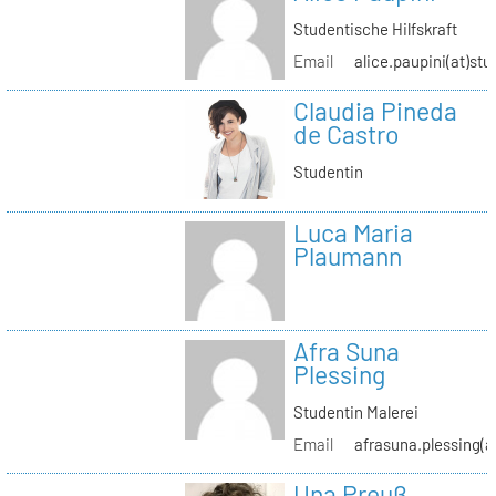
Studentische Hilfskraft
Email
alice.paupini(at)stu
Claudia Pineda
de Castro
Studentin
Luca Maria
Plaumann
Afra Suna
Plessing
Studentin Malerei
Email
afrasuna.plessing(a
Una Preuß