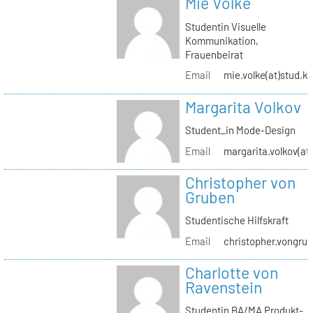
Mie Volke
Studentin Visuelle
Kommunikation,
Frauenbeirat
Email
mie.volke(at)stud.kh
Margarita Volkov
Student_in Mode-Design
Email
margarita.volkov(at)
Christopher von
Gruben
Studentische Hilfskraft
Email
christopher.vongrub
Charlotte von
Ravenstein
Studentin BA/MA Produkt-