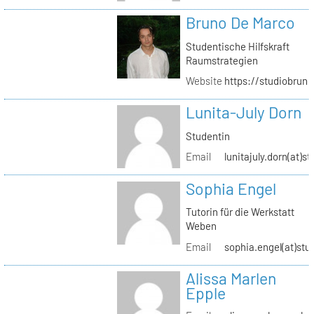
Bruno De Marco
Studentische Hilfskraft
Raumstrategien
Website
https://studiobrun
Lunita-July Dorn
Studentin
Email
lunitajuly.dorn(at)s
Sophia Engel
Tutorin für die Werkstatt
Weben
Email
sophia.engel(at)stu
Alissa Marlen
Epple