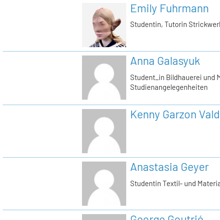
Emily Fuhrmann
Studentin, Tutorin Strickwer
Anna Galasyuk
Student_in Bildhauerei und M
Studienangelegenheiten
Kenny Garzon Val
Anastasia Geyer
Studentin Textil- und Materi
George Goutrié