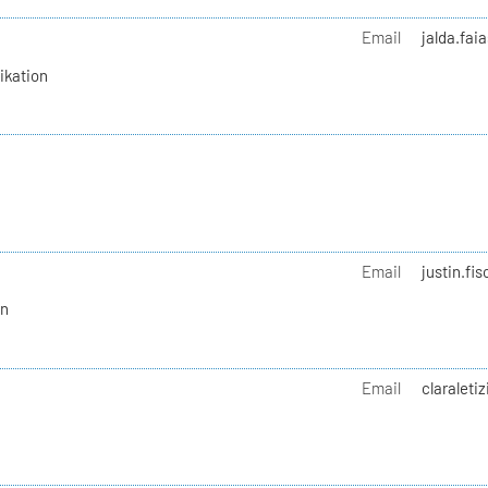
Email
jalda.fai
ikation
Email
justin.fi
on
Email
claraleti