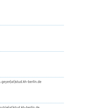
.geyer(at)stud.kh-berlin.de
utrie(at)stud.kh-berlin.de