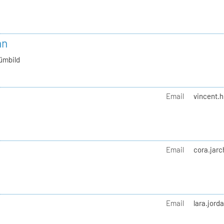
nn
ümbild
Email
vincent.h
Email
cora.jarc
Email
lara.jord