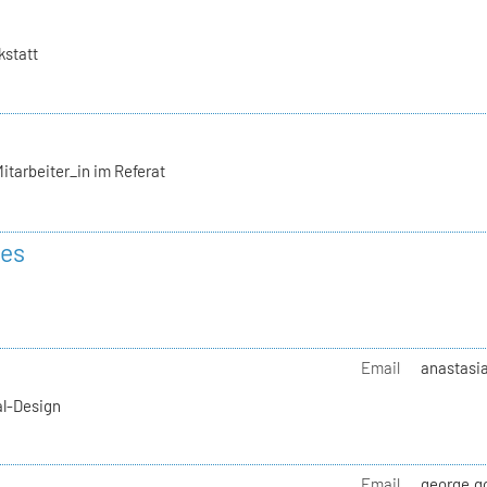
kstatt
itarbeiter_in im Referat
des
Email
anastasia
al-Design
Email
george.go