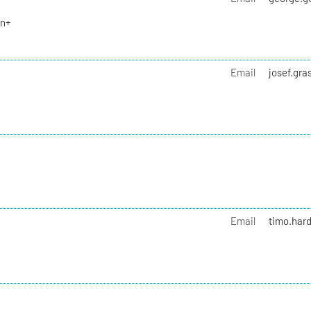
en+
Email
josef.gra
Email
timo.hard