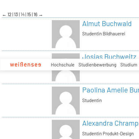
zum
Inhalt
←
12
13
14
15
16
→
Almut Buchwald
Studentin Bildhauerei
Josias Buchweitz
Hochschule
Studienbewerbung
Studium
Student Bildhauerei
Paolina Amelie B
Studentin
Alexandra Chramp
Studentin Produkt-Design