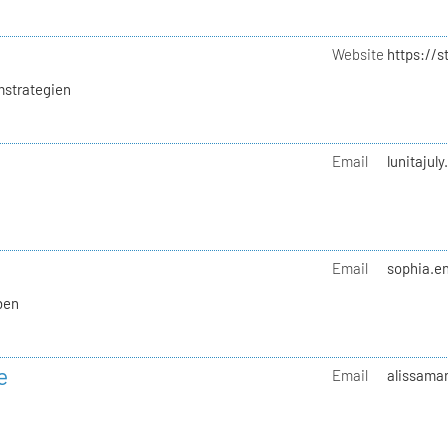
Website
https://
mstrategien
Email
lunitajul
Email
sophia.en
ben
e
Email
alissamar