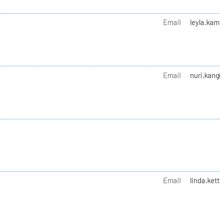
Email
leyla.kam
Email
nuri.kang
Email
linda.kett