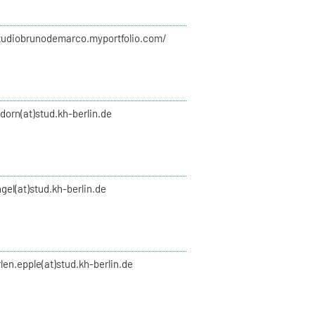
studiobrunodemarco.myportfolio.com/
y.dorn(at)stud.kh-berlin.de
gel(at)stud.kh-berlin.de
len.epple(at)stud.kh-berlin.de