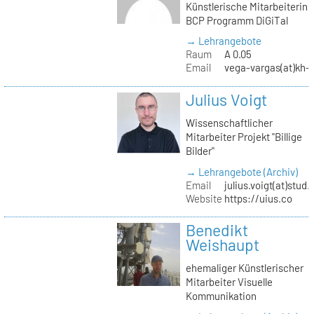
Künstlerische Mitarbeiterin
BCP Programm DiGiTal
→ Lehrangebote
Raum
A 0.05
Email
vega-vargas(at)kh-b
Julius Voigt
Wissenschaftlicher
Mitarbeiter Projekt "Billige
Bilder"
→ Lehrangebote (Archiv)
Email
julius.voigt(at)stud.
Website
https://uius.co
Benedikt
Weishaupt
ehemaliger Künstlerischer
Mitarbeiter Visuelle
Kommunikation