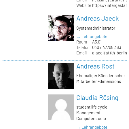
Website
https://intergestalt.
Andreas Jaeck
Systemadministrator
→ Lehrangebote
Raum
A3.01
Telefon
030 / 47705 363
Email
ajaeck(at)kh-berlin
Andreas Rost
Ehemaliger Künstlerischer
Mitarbeiter +dimensions
Claudia Rösing
student life cycle
Management -
Computerstudio
→ Lehrangebote