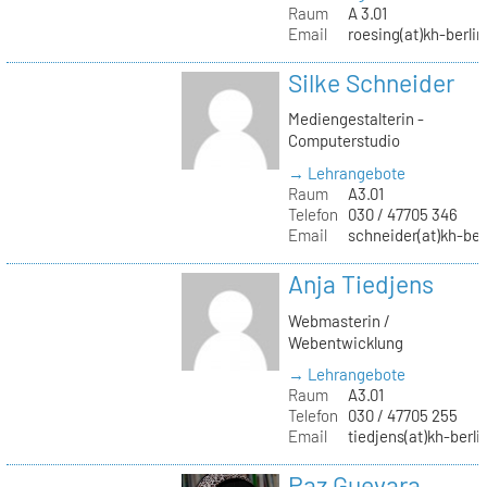
Raum
A 3.01
Email
roesing(at)kh-berlin
Silke Schneider
Mediengestalterin -
Computerstudio
→ Lehrangebote
Raum
A3.01
Telefon
030 / 47705 346
Email
schneider(at)kh-ber
Anja Tiedjens
Webmasterin /
Webentwicklung
→ Lehrangebote
Raum
A3.01
Telefon
030 / 47705 255
Email
tiedjens(at)kh-berli
Paz Guevara