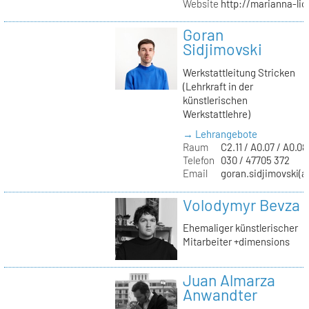
Website
http://marianna-lio
Goran
Sidjimovski
Werkstattleitung Stricken
(Lehrkraft in der
künstlerischen
Werkstattlehre)
→ Lehrangebote
Raum
C2.11 / A0.07 / A0.08
Telefon
030 / 47705 372
Email
goran.sidjimovski(at
Volodymyr Bevza
Ehemaliger künstlerischer
Mitarbeiter +dimensions
Juan Almarza
Anwandter