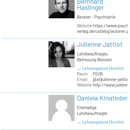
Bernhard
Haslinger
Berater - Psychiatrie
Website
https://www.psycho
verlag.de/catalog/autoren.
Julienne Jattiot
Lehrbeauftragte,
Betreuung Bleisatz
→ Lehrangebote (Archiv)
Raum
F0.05
Email
jj(at)julienne-jattio
Website
http://www.julienne
Daniela Kinateder
Ehemalige
Lehrbeauftragte
→ Lehrangebote (Archiv)