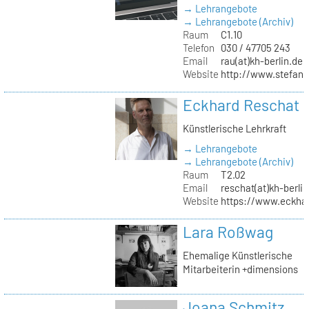
→ Lehrangebote
→ Lehrangebote (Archiv)
Raum
C1.10
Telefon
030 / 47705 243
Email
rau(at)kh-berlin.de
Website
http://www.stefani
Eckhard Reschat
Künstlerische Lehrkraft
→ Lehrangebote
→ Lehrangebote (Archiv)
Raum
T2.02
Email
reschat(at)kh-berlin
Website
https://www.eckhar
Lara Roßwag
Ehemalige Künstlerische
Mitarbeiterin +dimensions
Joana Schmitz