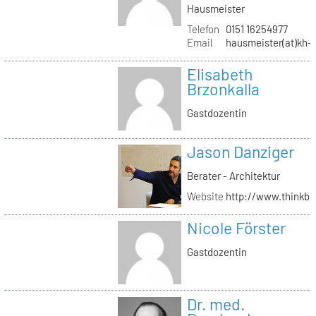
Hausmeister
Telefon
0151 16254977
Email
hausmeister(at)kh-b
Elisabeth
Brzonkalla
Gastdozentin
Jason Danziger
Berater - Architektur
Website
http://www.thinkbu
Nicole Förster
Gastdozentin
Dr. med.