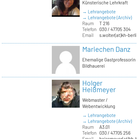
Künsterische Lehrkraft
→ Lehrangebote
→ Lehrangebote (Archiv)
Raum
T 216
Telefon
030 / 47705 304
Email
s.wolter(at)kh-berli
Mariechen Danz
Ehemalige Gastprofessorin
Bildhauerei
Holger
Heißmeyer
Webmaster /
Webentwicklung
→ Lehrangebote
→ Lehrangebote (Archiv)
Raum
A3.01
Telefon
030 / 47705 256
Email
heissmeyer(at)kh-be