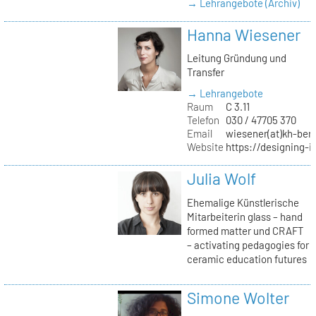
→ Lehrangebote (Archiv)
Hanna Wiesener
Leitung Gründung und
Transfer
→ Lehrangebote
Raum
C 3.11
Telefon
030 / 47705 370
Email
wiesener(at)kh-berl
Website
https://designing-i
Julia Wolf
Ehemalige Künstlerische
Mitarbeiterin glass – hand
formed matter und CRAFT
– activating pedagogies for
ceramic education futures
Simone Wolter