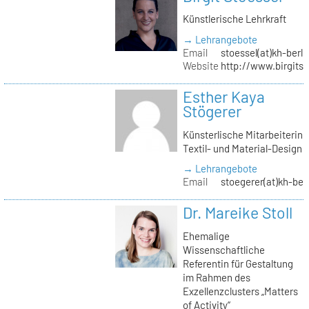
Künstlerische Lehrkraft
→ Lehrangebote
Email
stoessel(at)kh-berli
Website
http://www.birgitst
Esther Kaya
Stögerer
Künsterlische Mitarbeiterin
Textil- und Material-Design
→ Lehrangebote
Email
stoegerer(at)kh-ber
Dr. Mareike Stoll
Ehemalige
Wissenschaftliche
Referentin für Gestaltung
im Rahmen des
Exzellenzclusters „Matters
of Activity“