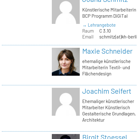
Künstlerische Mitarbeiterin
BCP Programm DiGiTal
→ Lehrangebote
Raum
C 3.10
Email
schmitz(at)kh-berli
Maxie Schneider
ehemalige künstlerische
Mitarbeiterin Textil- und
Flächendesign
Joachim Seifert
Ehemaliger künstlerischer
Mitarbeiter Künstlerisch
Gestalterische Grundlagen,
Architektur
Birgit Stoessel