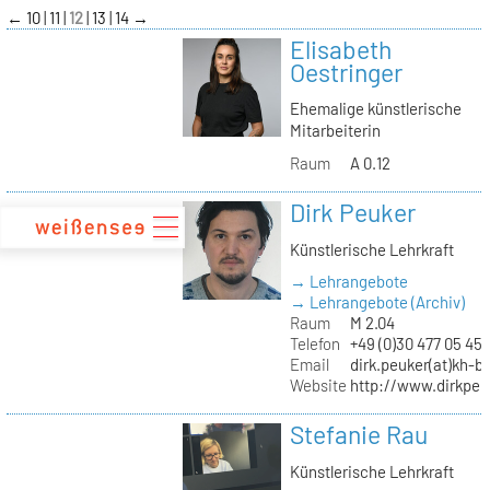
zum
←
10
11
12
13
14
→
Inhalt
Elisabeth
Oestringer
Ehemalige künstlerische
Mitarbeiterin
Raum
A 0.12
Dirk Peuker
Künstlerische Lehrkraft
→ Lehrangebote
→ Lehrangebote (Archiv)
Raum
M 2.04
Telefon
+49 (0)30 477 05 45
Email
dirk.peuker(at)kh-be
Website
http://www.dirkpeu
Stefanie Rau
Künstlerische Lehrkraft