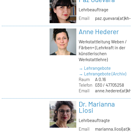
Lehrbeauftrage
Email
paz.guevara(at)kh-b
Anne Hederer
Werkstattleitung Weben /
Färben+ (Lehrkraft in der
künstlerischen
Werkstattlehre)
→ Lehrangebote
→ Lehrangebote (Archiv)
Raum
A 0.16
Telefon
030 / 47705258
Email
anne.hederer(at)kh-
Dr. Marianna
Liosi
Lehrbeauftragte
Email
marianna.liosi(at)kh