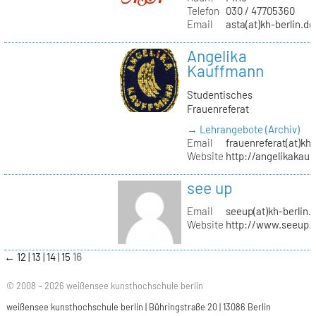
Telefon
030 / 47705360
Email
asta(at)kh-berlin.de
Angelika
Kauffmann
Studentisches
Frauenreferat
→ Lehrangebote (Archiv)
Email
frauenreferat(at)kh-
Website
http://angelikakau
see up
Email
seeup(at)kh-berlin.
Website
http://www.seeup.
←
12
13
14
15
16
© 2008 – 2026 weißensee kunsthochschule berlin
weißensee kunsthochschule berlin | Bühringstraße 20 | 13086 Berlin