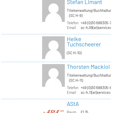
Stefan Limant
Titelverwaltung/Buchhaltun
(SC H-9)
Telefon
+49 (0)30 688305-7
Email
sc-h.09(at)servicec
Heike
Tuchscheerer
(SC H-10)
Thorsten Mackiol
Titelverwaltung/Buchhaltun
(SC H-11)
Telefon
+49 (0)30 688305-8
Email
sc-h.11(at)servicec
AStA
Raum
F1.15