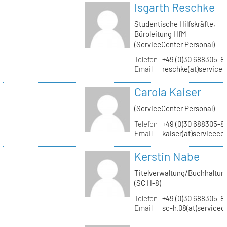
Isgarth Reschke
Studentische Hilfskräfte,
Büroleitung HfM
(ServiceCenter Personal)
Telefon
+49 (0)30 688305-8
Email
reschke(at)service
Carola Kaiser
(ServiceCenter Personal)
Telefon
+49 (0)30 688305-8
Email
kaiser(at)servicece
Kerstin Nabe
Titelverwaltung/Buchhaltun
(SC H-8)
Telefon
+49 (0)30 688305-8
Email
sc-h.08(at)servicec