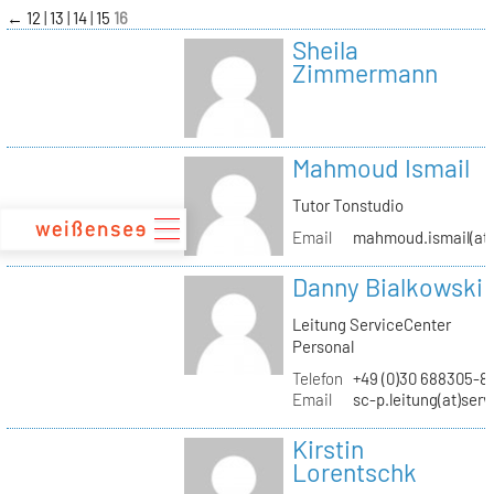
zum
←
12
13
14
15
16
Inhalt
Sheila
Zimmermann
Mahmoud Ismail
Tutor Tonstudio
Email
mahmoud.ismail(at)
Danny Bialkowski
Leitung ServiceCenter
Personal
Telefon
+49 (0)30 688305-8
Email
sc-p.leitung(at)ser
Kirstin
Lorentschk