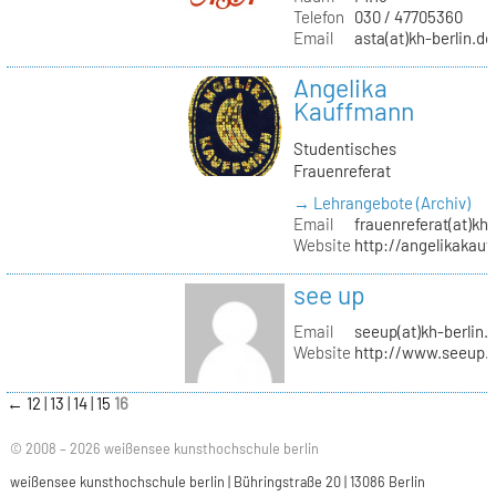
Telefon
030 / 47705360
Email
asta(at)kh-berlin.de
Angelika
Kauffmann
Studentisches
Frauenreferat
→ Lehrangebote (Archiv)
Email
frauenreferat(at)kh-
Website
http://angelikakau
see up
Email
seeup(at)kh-berlin.
Website
http://www.seeup.
←
12
13
14
15
16
© 2008 – 2026 weißensee kunsthochschule berlin
weißensee kunsthochschule berlin | Bühringstraße 20 | 13086 Berlin