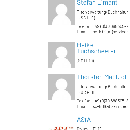
Stefan Limant
Titelverwaltung/Buchhaltun
(SC H-9)
Telefon
+49 (0)30 688305-7
Email
sc-h.09(at)servicec
Heike
Tuchscheerer
(SC H-10)
Thorsten Mackiol
Titelverwaltung/Buchhaltun
(SC H-11)
Telefon
+49 (0)30 688305-8
Email
sc-h.11(at)servicec
AStA
Raum
F1.15