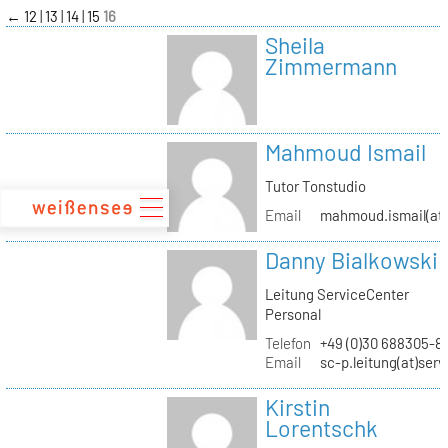
zum
←
12
13
14
15
16
Inhalt
Sheila
Zimmermann
Mahmoud Ismail
Tutor Tonstudio
Email
mahmoud.ismail(at)
Danny Bialkowski
Leitung ServiceCenter
Personal
Telefon
+49 (0)30 688305-8
Email
sc-p.leitung(at)ser
Kirstin
Lorentschk