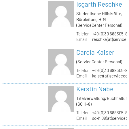
Isgarth Reschke
Studentische Hilfskräfte,
Büroleitung HfM
(ServiceCenter Personal)
Telefon
+49 (0)30 688305-8
Email
reschke(at)service
Carola Kaiser
(ServiceCenter Personal)
Telefon
+49 (0)30 688305-8
Email
kaiser(at)servicece
Kerstin Nabe
Titelverwaltung/Buchhaltun
(SC H-8)
Telefon
+49 (0)30 688305-8
Email
sc-h.08(at)servicec