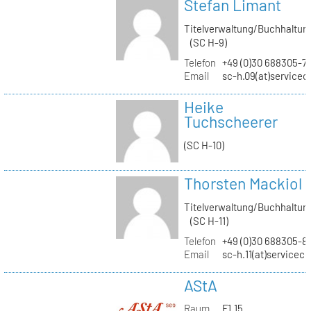
Stefan Limant
Titelverwaltung/Buchhaltun
(SC H-9)
Telefon
+49 (0)30 688305-7
Email
sc-h.09(at)servicec
Heike
Tuchscheerer
(SC H-10)
Thorsten Mackiol
Titelverwaltung/Buchhaltun
(SC H-11)
Telefon
+49 (0)30 688305-8
Email
sc-h.11(at)servicec
AStA
Raum
F1.15