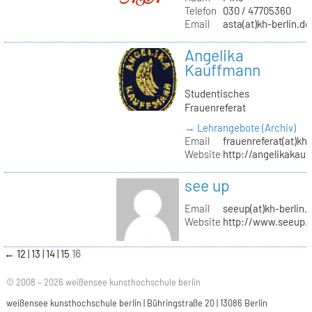
Telefon
030 / 47705360
Email
asta(at)kh-berlin.de
Angelika
Kauffmann
Studentisches
Frauenreferat
→ Lehrangebote (Archiv)
Email
frauenreferat(at)kh-
Website
http://angelikakau
see up
Email
seeup(at)kh-berlin.
Website
http://www.seeup.
←
12
13
14
15
16
© 2008 – 2026 weißensee kunsthochschule berlin
weißensee kunsthochschule berlin | Bühringstraße 20 | 13086 Berlin