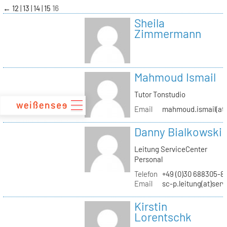
zum
←
12
13
14
15
16
Inhalt
Sheila
Zimmermann
Mahmoud Ismail
Tutor Tonstudio
Email
mahmoud.ismail(at)
Danny Bialkowski
Leitung ServiceCenter
Personal
Telefon
+49 (0)30 688305-8
Email
sc-p.leitung(at)ser
Kirstin
Lorentschk