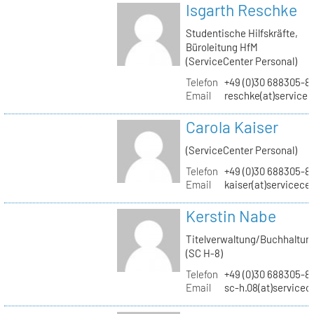
Isgarth Reschke
Studentische Hilfskräfte,
Büroleitung HfM
(ServiceCenter Personal)
Telefon
+49 (0)30 688305-8
Email
reschke(at)service
Carola Kaiser
(ServiceCenter Personal)
Telefon
+49 (0)30 688305-8
Email
kaiser(at)servicece
Kerstin Nabe
Titelverwaltung/Buchhaltun
(SC H-8)
Telefon
+49 (0)30 688305-8
Email
sc-h.08(at)servicec