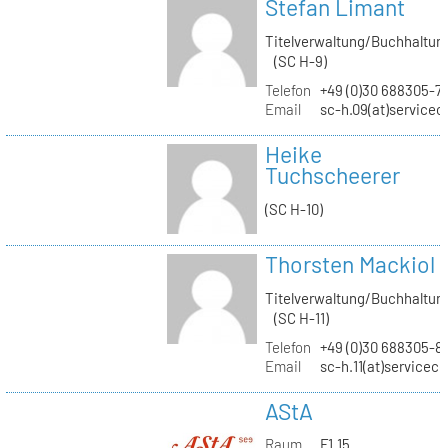
Stefan Limant
Titelverwaltung/Buchhaltun
(SC H-9)
Telefon
+49 (0)30 688305-7
Email
sc-h.09(at)servicec
Heike
Tuchscheerer
(SC H-10)
Thorsten Mackiol
Titelverwaltung/Buchhaltun
(SC H-11)
Telefon
+49 (0)30 688305-8
Email
sc-h.11(at)servicec
AStA
Raum
F1.15