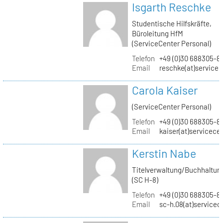
Isgarth Reschke
Studentische Hilfskräfte,
Büroleitung HfM
(ServiceCenter Personal)
Telefon
+49 (0)30 688305-8
Email
reschke(at)service
Carola Kaiser
(ServiceCenter Personal)
Telefon
+49 (0)30 688305-8
Email
kaiser(at)servicece
Kerstin Nabe
Titelverwaltung/Buchhaltun
(SC H-8)
Telefon
+49 (0)30 688305-8
Email
sc-h.08(at)servicec