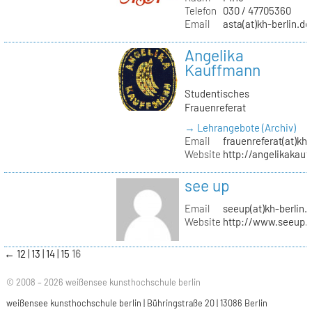
Telefon
030 / 47705360
Email
asta(at)kh-berlin.de
Angelika
Kauffmann
Studentisches
Frauenreferat
→ Lehrangebote (Archiv)
Email
frauenreferat(at)kh-
Website
http://angelikakau
see up
Email
seeup(at)kh-berlin.
Website
http://www.seeup.
←
12
13
14
15
16
© 2008 – 2026 weißensee kunsthochschule berlin
weißensee kunsthochschule berlin | Bühringstraße 20 | 13086 Berlin