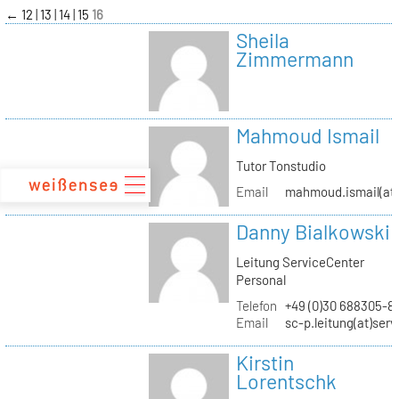
zum
←
12
13
14
15
16
Inhalt
Sheila
Zimmermann
Mahmoud Ismail
Tutor Tonstudio
Email
mahmoud.ismail(at)
Danny Bialkowski
Leitung ServiceCenter
Personal
Telefon
+49 (0)30 688305-8
Email
sc-p.leitung(at)ser
Kirstin
Lorentschk