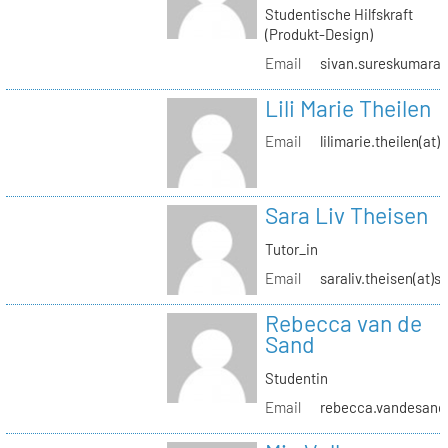
Studentische Hilfskraft
(Produkt-Design)
Email
sivan.sureskumaran(
Lili Marie Theilen
Email
lilimarie.theilen(at)
Sara Liv Theisen
Tutor_in
Email
saraliv.theisen(at)s
Rebecca van de
Sand
Studentin
Email
rebecca.vandesand(