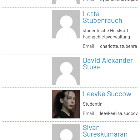
Lotta
Stubenrauch
studentische Hilfskraft
Fachgebietsverwaltung
Email
charlotte.stubenrau
David Alexander
Stuke
Leevke Succow
Studentin
Email
leevkeelisa.succow
Sivan
Sureskumaran