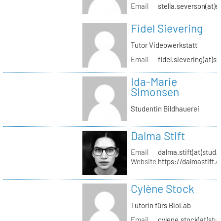
Email
stella.severson(at)s
Fidel Sievering
Tutor Videowerkstatt
Email
fidel.sievering(at)s
Ida-Marie
Simonsen
Studentin Bildhauerei
Dalma Stift
Email
dalma.stift(at)stud.
Website
https://dalmastift.
Cylène Stock
Tutorin fürs BioLab
Email
cylene.stock(at)stud