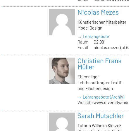
Nicolas Mezes
Künstlerischer Mitarbeiter
Mode-Design
→ Lehrangebote
Raum
C2.09
Email
nicolas.mezes(at)kh
Christian Frank
Müller
Ehemaliger
Lehrbeauftragter Textil-
und Flächendesign
→ Lehrangebote (Archiv)
Website
www.diversityandde
Sarah Mutschler
Tutorin Wilhelm Klotzek