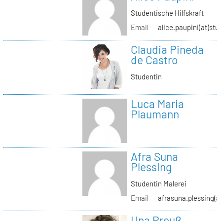
Studentische Hilfskraft
Email
alice.paupini(at)stu
Claudia Pineda
de Castro
Studentin
Luca Maria
Plaumann
Afra Suna
Plessing
Studentin Malerei
Email
afrasuna.plessing(a
Una Preuß