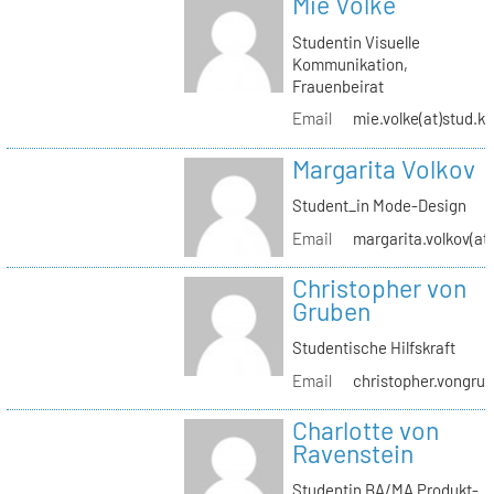
Mie Volke
Studentin Visuelle
Kommunikation,
Frauenbeirat
Email
mie.volke(at)stud.kh
Margarita Volkov
Student_in Mode-Design
Email
margarita.volkov(at)
Christopher von
Gruben
Studentische Hilfskraft
Email
christopher.vongrub
Charlotte von
Ravenstein
Studentin BA/MA Produkt-