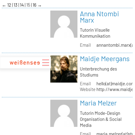
zum
←
12
13
14
15
16
→
Inhalt
Anna Ntombi
Marx
Tutorin Visuelle
Kommunikation
Email
annantombi.marx(at
Maidje Meergans
Unterbrechung des
Studiums
Email
hello(at)maidje.com
Website
http://www.maidje
Maria Melzer
Tutorin Mode-Design
Organisation & Social
Media
Email
maria.melzer(at)stu