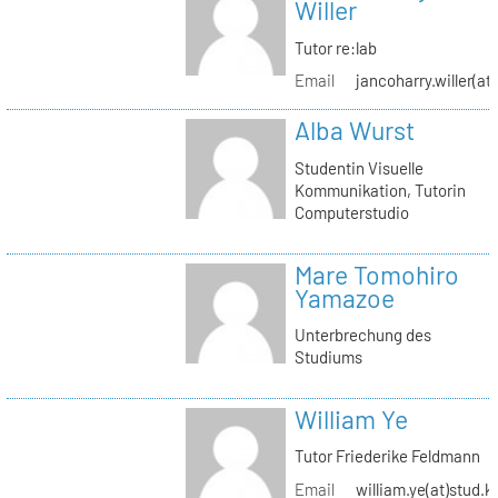
Willer
Tutor re:lab
Email
jancoharry.willer(at
Alba Wurst
Studentin Visuelle
Kommunikation, Tutorin
Computerstudio
Mare Tomohiro
Yamazoe
Unterbrechung des
Studiums
William Ye
Tutor Friederike Feldmann
Email
william.ye(at)stud.k