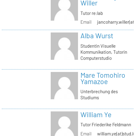
Willer
Tutor re:lab
Email
jancoharry.willer(at
Alba Wurst
Studentin Visuelle
Kommunikation, Tutorin
Computerstudio
Mare Tomohiro
Yamazoe
Unterbrechung des
Studiums
William Ye
Tutor Friederike Feldmann
Email
william.ye(at)stud.k