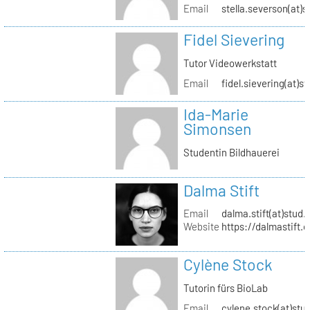
Email
stella.severson(at)s
Fidel Sievering
Tutor Videowerkstatt
Email
fidel.sievering(at)s
Ida-Marie
Simonsen
Studentin Bildhauerei
Dalma Stift
Email
dalma.stift(at)stud.
Website
https://dalmastift.
Cylène Stock
Tutorin fürs BioLab
Email
cylene.stock(at)stud