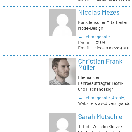
Nicolas Mezes
Künstlerischer Mitarbeiter
Mode-Design
→ Lehrangebote
Raum
C2.09
Email
nicolas.mezes(at)kh
Christian Frank
Müller
Ehemaliger
Lehrbeauftragter Textil-
und Flächendesign
→ Lehrangebote (Archiv)
Website
www.diversityandde
Sarah Mutschler
Tutorin Wilhelm Klotzek