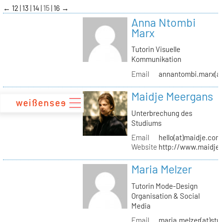
zum
←
12
13
14
15
16
→
Inhalt
Anna Ntombi
Marx
Tutorin Visuelle
Kommunikation
Email
annantombi.marx(at
Maidje Meergans
Unterbrechung des
Studiums
Email
hello(at)maidje.com
Website
http://www.maidje
Maria Melzer
Tutorin Mode-Design
Organisation & Social
Media
Email
maria.melzer(at)stu