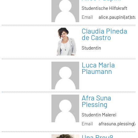
Studentische Hilfskraft
Email
alice.paupini(at)stu
Claudia Pineda
de Castro
Studentin
Luca Maria
Plaumann
Afra Suna
Plessing
Studentin Malerei
Email
afrasuna.plessing(a
Una Preuß