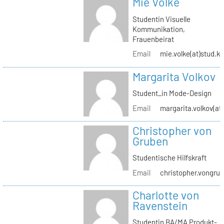
Mie Volke
Studentin Visuelle
Kommunikation,
Frauenbeirat
Email
mie.volke(at)stud.kh
Margarita Volkov
Student_in Mode-Design
Email
margarita.volkov(at)
Christopher von
Gruben
Studentische Hilfskraft
Email
christopher.vongrub
Charlotte von
Ravenstein
Studentin BA/MA Produkt-