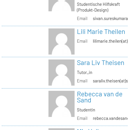
Studentische Hilfskraft
(Produkt-Design)
Email
sivan.sureskumaran(
Lili Marie Theilen
Email
lilimarie.theilen(at)
Sara Liv Theisen
Tutor_in
Email
saraliv.theisen(at)s
Rebecca van de
Sand
Studentin
Email
rebecca.vandesand(