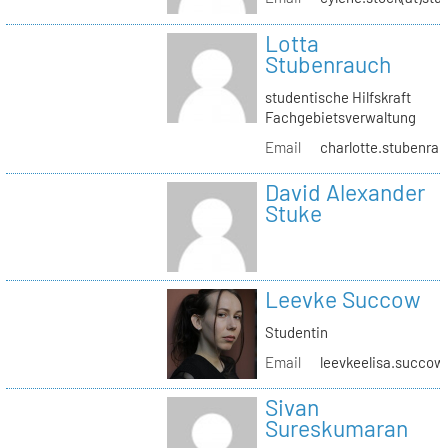
Lotta
Stubenrauch
studentische Hilfskraft
Fachgebietsverwaltung
Email
charlotte.stubenrau
David Alexander
Stuke
Leevke Succow
Studentin
Email
leevkeelisa.succow
Sivan
Sureskumaran