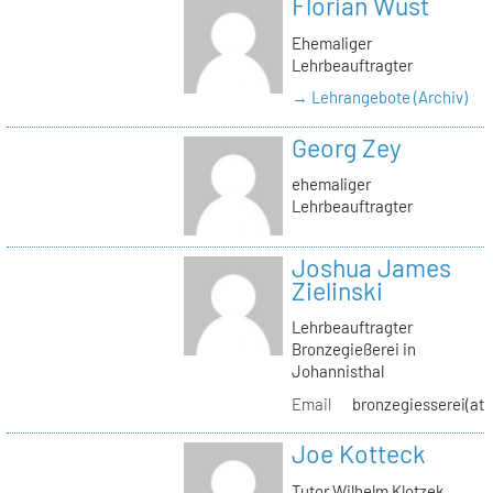
Florian Wüst
Ehemaliger
Lehrbeauftragter
→ Lehrangebote (Archiv)
Georg Zey
ehemaliger
Lehrbeauftragter
Joshua James
Zielinski
Lehrbeauftragter
Bronzegießerei in
Johannisthal
Email
bronzegiesserei(at)
Joe Kotteck
Tutor Wilhelm Klotzek