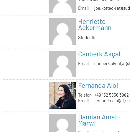
Email
joe.kotteck(at)stud.
Henriette
Ackermann
Studentin
Canberk Akçal
Email
canberk.akcal(at)st
Fernanda Aloi
Telefon
+49 152 5856 3982
Email
fernanda.aloi(at)stu
Damian Amat-
Marwi