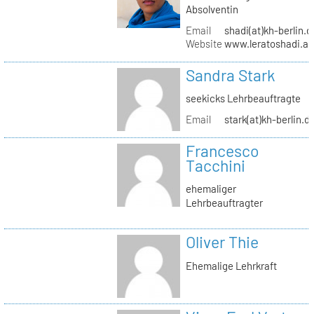
Absolventin
Email
shadi(at)kh-berlin.d
Website
www.leratoshadi.ar
Sandra Stark
seekicks Lehrbeauftragte
Email
stark(at)kh-berlin.d
Francesco
Tacchini
ehemaliger
Lehrbeauftragter
Oliver Thie
Ehemalige Lehrkraft