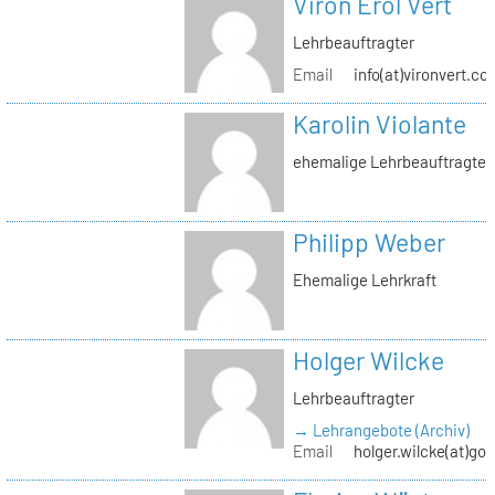
Viron Erol Vert
Lehrbeauftragter
Email
info(at)vironvert.co
Karolin Violante
ehemalige Lehrbeauftragte
Philipp Weber
Ehemalige Lehrkraft
Holger Wilcke
Lehrbeauftragter
→ Lehrangebote (Archiv)
Email
holger.wilcke(at)go