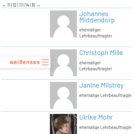
zum
←
11
12
13
14
15
→
Inhalt
Johannes
Middendorp
ehemaliger
Lehrbeauftragter
Christoph Mille
ehemaliger
Lehrbeauftragter
Janine Milstrey
ehemalige Lehrbeauftragte
Ulrike Mohr
ehemalige Lehrbeauftragte