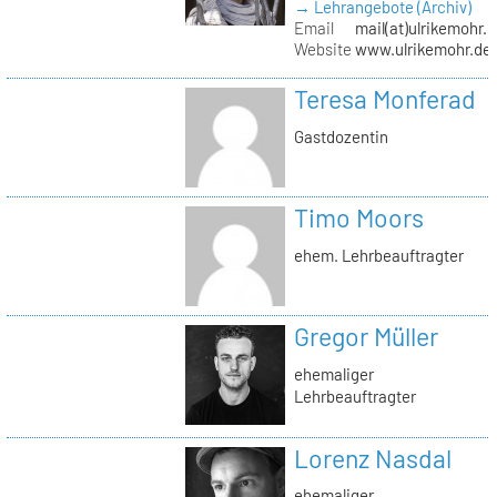
→ Lehrangebote (Archiv)
Email
mail(at)ulrikemohr.
Website
www.ulrikemohr.de
Teresa Monferad
Gastdozentin
Timo Moors
ehem. Lehrbeauftragter
Gregor Müller
ehemaliger
Lehrbeauftragter
Lorenz Nasdal
ehemaliger