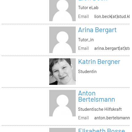
Tutor eLab
Email
lion.beck(at)stud.kh
Arina Bergart
Tutor_in
Email
arina.bergart(at)stu
Katrin Bergner
Studentin
Anton
Bertelsmann
Studentische Hilfskraft
Email
anton.bertelsmann(a
Elisabeth Bosse