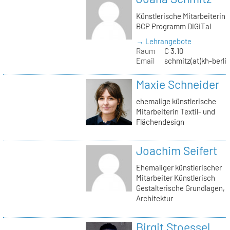
Künstlerische Mitarbeiterin
BCP Programm DiGiTal
→ Lehrangebote
Raum
C 3.10
Email
schmitz(at)kh-berli
Maxie Schneider
ehemalige künstlerische
Mitarbeiterin Textil- und
Flächendesign
Joachim Seifert
Ehemaliger künstlerischer
Mitarbeiter Künstlerisch
Gestalterische Grundlagen,
Architektur
Birgit Stoessel