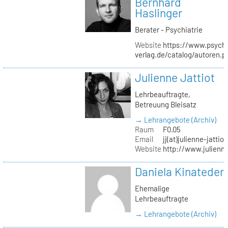
Bernhard
Haslinger
Berater - Psychiatrie
Website
https://www.psycho
verlag.de/catalog/autoren.
Julienne Jattiot
Lehrbeauftragte,
Betreuung Bleisatz
→ Lehrangebote (Archiv)
Raum
F0.05
Email
jj(at)julienne-jattio
Website
http://www.julienne
Daniela Kinateder
Ehemalige
Lehrbeauftragte
→ Lehrangebote (Archiv)