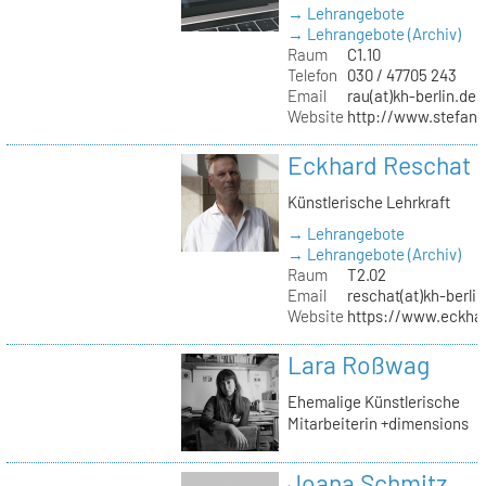
→ Lehrangebote
→ Lehrangebote (Archiv)
Raum
C1.10
Telefon
030 / 47705 243
Email
rau(at)kh-berlin.de
Website
http://www.stefani
Eckhard Reschat
Künstlerische Lehrkraft
→ Lehrangebote
→ Lehrangebote (Archiv)
Raum
T2.02
Email
reschat(at)kh-berlin
Website
https://www.eckhar
Lara Roßwag
Ehemalige Künstlerische
Mitarbeiterin +dimensions
Joana Schmitz