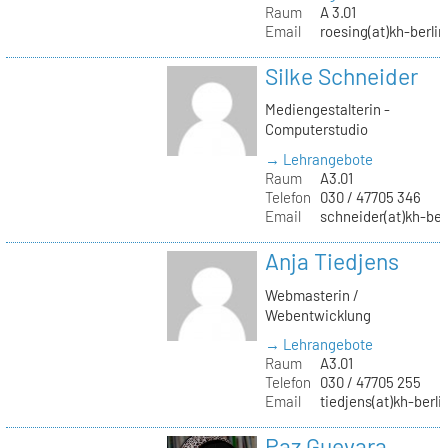
Raum
A 3.01
Email
roesing(at)kh-berlin
Silke Schneider
Mediengestalterin -
Computerstudio
→ Lehrangebote
Raum
A3.01
Telefon
030 / 47705 346
Email
schneider(at)kh-ber
Anja Tiedjens
Webmasterin /
Webentwicklung
→ Lehrangebote
Raum
A3.01
Telefon
030 / 47705 255
Email
tiedjens(at)kh-berli
Paz Guevara