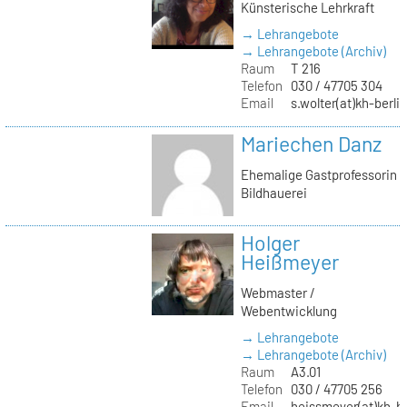
Künsterische Lehrkraft
→ Lehrangebote
→ Lehrangebote (Archiv)
Raum
T 216
Telefon
030 / 47705 304
Email
s.wolter(at)kh-berli
Mariechen Danz
Ehemalige Gastprofessorin
Bildhauerei
Holger
Heißmeyer
Webmaster /
Webentwicklung
→ Lehrangebote
→ Lehrangebote (Archiv)
Raum
A3.01
Telefon
030 / 47705 256
Email
heissmeyer(at)kh-be