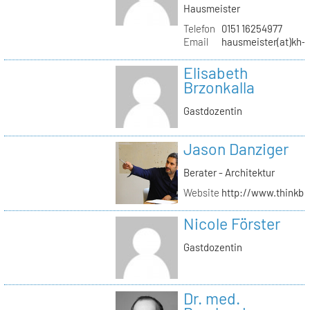
Hausmeister
Telefon
0151 16254977
Email
hausmeister(at)kh-b
Elisabeth
Brzonkalla
Gastdozentin
Jason Danziger
Berater - Architektur
Website
http://www.thinkbu
Nicole Förster
Gastdozentin
Dr. med.