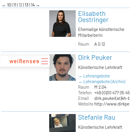
zum
←
10
11
12
13
14
→
Inhalt
Elisabeth
Oestringer
Ehemalige künstlerische
Mitarbeiterin
Raum
A 0.12
Dirk Peuker
Künstlerische Lehrkraft
→ Lehrangebote
→ Lehrangebote (Archiv)
Raum
M 2.04
Telefon
+49 (0)30 477 05 45
Email
dirk.peuker(at)kh-be
Website
http://www.dirkpeu
Stefanie Rau
Künstlerische Lehrkraft