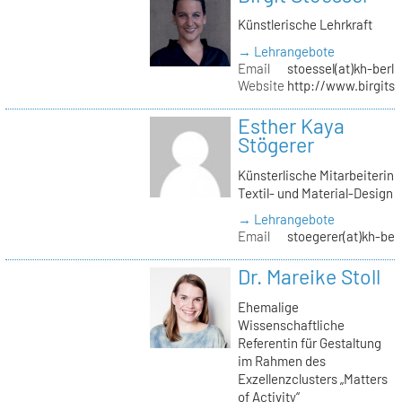
Künstlerische Lehrkraft
→ Lehrangebote
Email
stoessel(at)kh-berli
Website
http://www.birgitst
Esther Kaya
Stögerer
Künsterlische Mitarbeiterin
Textil- und Material-Design
→ Lehrangebote
Email
stoegerer(at)kh-ber
Dr. Mareike Stoll
Ehemalige
Wissenschaftliche
Referentin für Gestaltung
im Rahmen des
Exzellenzclusters „Matters
of Activity“