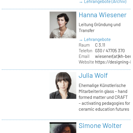
→ Lehrangebote (Archiv)
Hanna Wiesener
Leitung Gründung und
Transfer
→ Lehrangebote
Raum
C 3.11
Telefon
030 / 47705 370
Email
wiesener(at)kh-berl
Website
https://designing-i
Julia Wolf
Ehemalige Künstlerische
Mitarbeiterin glass – hand
formed matter und CRAFT
– activating pedagogies for
ceramic education futures
Simone Wolter