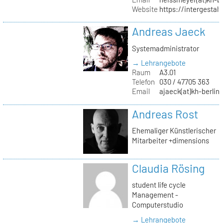
Website
https://intergestalt.
Andreas Jaeck
Systemadministrator
→ Lehrangebote
Raum
A3.01
Telefon
030 / 47705 363
Email
ajaeck(at)kh-berlin
Andreas Rost
Ehemaliger Künstlerischer
Mitarbeiter +dimensions
Claudia Rösing
student life cycle
Management -
Computerstudio
→ Lehrangebote