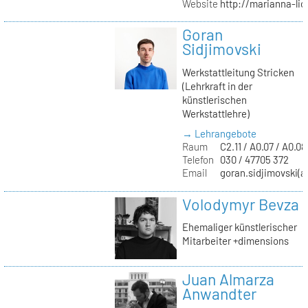
Website
http://marianna-lio
Goran
Sidjimovski
Werkstattleitung Stricken
(Lehrkraft in der
künstlerischen
Werkstattlehre)
→ Lehrangebote
Raum
C2.11 / A0.07 / A0.08
Telefon
030 / 47705 372
Email
goran.sidjimovski(at
Volodymyr Bevza
Ehemaliger künstlerischer
Mitarbeiter +dimensions
Juan Almarza
Anwandter