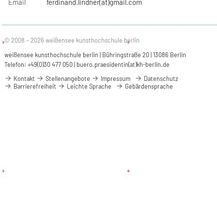
Email
ferdinand.lindner(at)gmail.com
© 2008 – 2026 weißensee kunsthochschule berlin
weißensee kunsthochschule berlin | Bühringstraße 20 | 13086 Berlin
Telefon: +49(0)30 477 050 |
buero.praesidentin(at)kh-berlin.de
Kontakt
Stellenangebote
Impressum
Datenschutz
Barrierefreiheit
Leichte Sprache
Gebärdensprache