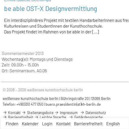
be able OST-X Designvermittlung
Ein interdisziplinäres Projekt mit textilen HandarbeiterInnen aus fr
Kulturkreisen und StudentInnen der Kunsthochschule.
Das Projekt findet im Rahmen von be able in der [...]
Sommersemester 2013
Wochentag(e):
Montags und Dienstags
Zeit:
09.00h – 15.00h
Ort:
Seminarraum, A0.06
© 2008 – 2026 weißensee kunsthochschule berlin
weißensee kunsthochschule berlin | Bühringstraße 20 | 13086 Berlin
Telefon: +49(0)30 477 050 |
buero.praesidentin(at)kh-berlin.de
Kontakt
Stellenangebote
Impressum
Datenschutz
Barrierefreiheit
Leichte Sprache
Gebärdensprache
Finden
Kalender
Login
Kontakt
Barrierefreiheit
English