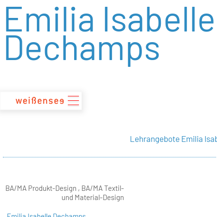
Emilia Isabelle
zum
Inhalt
Dechamps
Lehrangebote Emilia Is
BA/MA Produkt-Design , BA/MA Textil-
und Material-Design
Emilia Isabelle Dechamps