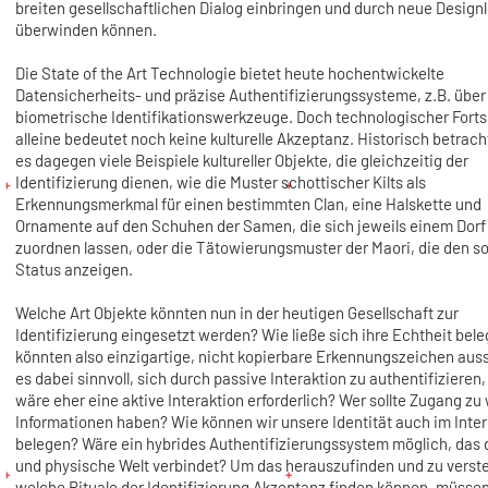
breiten gesellschaftlichen Dialog einbringen und durch neue Desig
überwinden können.
Die State of the Art Technologie bietet heute hochentwickelte
Datensicherheits- und präzise Authentifizierungssysteme, z.B. über
biometrische Identifikationswerkzeuge. Doch technologischer Forts
alleine bedeutet noch keine kulturelle Akzeptanz. Historisch betrach
es dagegen viele Beispiele kultureller Objekte, die gleichzeitig der
Identifizierung dienen, wie die Muster schottischer Kilts als
Erkennungsmerkmal für einen bestimmten Clan, eine Halskette und
Ornamente auf den Schuhen der Samen, die sich jeweils einem Dorf
zuordnen lassen, oder die Tätowierungsmuster der Maori, die den so
Status anzeigen.
Welche Art Objekte könnten nun in der heutigen Gesellschaft zur
Identifizierung eingesetzt werden? Wie ließe sich ihre Echtheit bel
könnten also einzigartige, nicht kopierbare Erkennungszeichen aus
es dabei sinnvoll, sich durch passive Interaktion zu authentifizieren,
wäre eher eine aktive Interaktion erforderlich? Wer sollte Zugang zu
Informationen haben? Wie können wir unsere Identität auch im Inte
belegen? Wäre ein hybrides Authentifizierungssystem möglich, das d
und physische Welt verbindet? Um das herauszufinden und zu verst
welche Rituale der Identifizierung Akzeptanz finden können, müssen