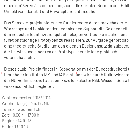
einem größeren Zusammenhang auch die sozialen Normen und Ethi
Umfeld von Identität und Privatsphäre untersuchen.
Das Semesterprojekt bietet den Studierenden durch praxisbasierte
Workshops und flankierenden technischen Support die Gelegenheit, 
den neuesten Identifizierungstechnologien vertraut zu machen und
funktionstüchtige Prototypen zu realisieren. Zur Aufgabe gehört da
eine theoretische Studie, um den eigenen Designansatz darzulegen,
die Entwicklung eines realen Prototyps, der die Idee praktisch
veranschaulicht.
Dieses eLab-Projekt findet in Kooperation mit der Bundesdruckerei
Fraunhofer Instituten IZM und IAP statt und wird durch Kulturwissen
der HU Berlin, speziell aus dem Exzellenzcluster Bild, Wissen, Gestal
wissenschaftlich begleitet.
Wintersemester 2013/2014
Wochentag(e) :
Mo, Di, Mi,
Turnus :
wöchentlich
Zeit:
10.00 h – 17.00 h
Beginn :
14.10.13
Ende :
13.10.13