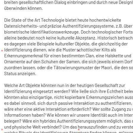
breiten gesellschaftlichen Dialog einbringen und durch neue Desig
überwinden können.
Die State of the Art Technologie bietet heute hochentwickelte
Datensicherheits- und präzise Authentifizierungssysteme, z.B. über
biometrische Identifikationswerkzeuge. Doch technologischer Forts
alleine bedeutet noch keine kulturelle Akzeptanz. Historisch betrach
es dagegen viele Beispiele kultureller Objekte, die gleichzeitig der
Identifizierung dienen, wie die Muster schottischer Kilts als
Erkennungsmerkmal für einen bestimmten Clan, eine Halskette und
Ornamente auf den Schuhen der Samen, die sich jeweils einem Dorf
zuordnen lassen, oder die Tätowierungsmuster der Maori, die den so
Status anzeigen.
Welche Art Objekte könnten nun in der heutigen Gesellschaft zur
Identifizierung eingesetzt werden? Wie ließe sich ihre Echtheit bel
könnten also einzigartige, nicht kopierbare Erkennungszeichen aus
es dabei sinnvoll, sich durch passive Interaktion zu authentifizieren,
wäre eher eine aktive Interaktion erforderlich? Wer sollte Zugang zu
Informationen haben? Wie können wir unsere Identität auch im Inte
belegen? Wäre ein hybrides Authentifizierungssystem möglich, das d
und physische Welt verbindet? Um das herauszufinden und zu verst
welche Rituale der Identifizierung Akzeptanz finden können, müssen