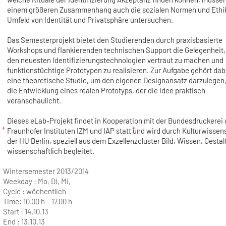
einem größeren Zusammenhang auch die sozialen Normen und Ethi
Umfeld von Identität und Privatsphäre untersuchen.
Das Semesterprojekt bietet den Studierenden durch praxisbasierte
Workshops und flankierenden technischen Support die Gelegenheit, 
den neuesten Identifizierungstechnologien vertraut zu machen und
funktionstüchtige Prototypen zu realisieren. Zur Aufgabe gehört da
eine theoretische Studie, um den eigenen Designansatz darzulegen,
die Entwicklung eines realen Prototyps, der die Idee praktisch
veranschaulicht.
Dieses eLab-Projekt findet in Kooperation mit der Bundesdruckerei
Fraunhofer Instituten IZM und IAP statt und wird durch Kulturwissen
der HU Berlin, speziell aus dem Exzellenzcluster Bild, Wissen, Gestal
wissenschaftlich begleitet.
Wintersemester 2013/2014
Weekday :
Mo, Di, Mi,
Cycle :
wöchentlich
Time:
10.00 h – 17.00 h
Start :
14.10.13
End :
13.10.13