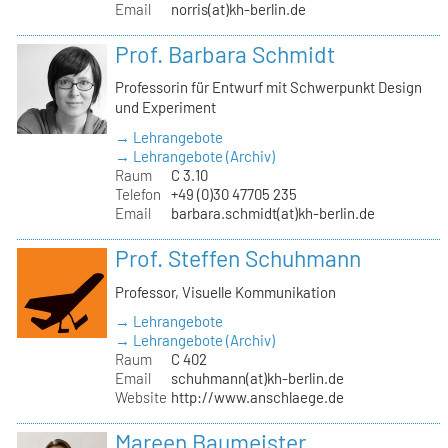
Email
norris(at)kh-berlin.de
Prof. Barbara Schmidt
Professorin für Entwurf mit Schwerpunkt Design
und Experiment
→ Lehrangebote
→ Lehrangebote (Archiv)
Raum
C 3.10
Telefon
+49 (0)30 47705 235
Email
barbara.schmidt(at)kh-berlin.de
Prof. Steffen Schuhmann
Professor, Visuelle Kommunikation
→ Lehrangebote
→ Lehrangebote (Archiv)
Raum
C 402
Email
schuhmann(at)kh-berlin.de
Website
http://www.anschlaege.de
Mareen Baumeister