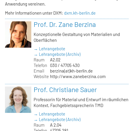
Anwendung vereinen.
Mehr Informationen unter DXM:
dxm.kh-berlin.de
Prof. Dr. Zane Berzina
Konzeptionelle Gestaltung von Materialien und
Oberflächen
→ Lehrangebote
→ Lehrangebote (Archiv)
Raum
A2.02
Telefon
030 / 47705 430
Email
berzina(at)kh-berlin.de
Website
http://www.zaneberzina.com
Prof. Christiane Sauer
Professorin für Material und Entwurf im räumlichen
Kontext, Fachgebietssprecherin TMD
→ Lehrangebote
→ Lehrangebote (Archiv)
Raum
A 2.04
Telefon
47705 281