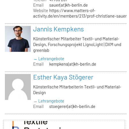
Email
sauer(at)kh-berlin.de
Website
https://www.matters-of-
activity.de/en/members/213/prof-christiane-sauer
Jannis Kempkens
Künsterlischer Mitarbeiter Textil- und Material-
Design, Forschungsprojekt LignoLight | DXM und
greenlab
→ Lehrangebote
Email
kempkens(at)kh-berlin.de
Esther Kaya Stögerer
Künsterlische Mitarbeiterin Textil- und Material-
Design
→ Lehrangebote
Email
stoegerer(at)kh-berlin.de