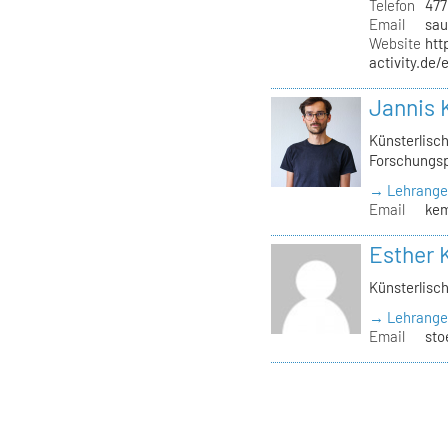
Telefon
477
Email
sau
Website
htt
activity.de
Jannis
Künsterlisch
Forschungsp
→ Lehrange
Email
kem
Esther 
Künsterlisch
→ Lehrange
Email
sto