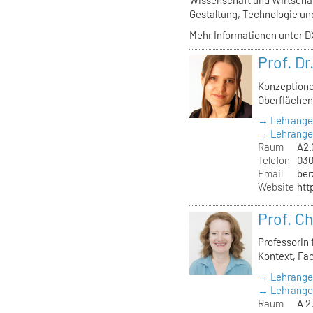
Gestaltung, Technologie u
Mehr Informationen unter 
Prof. Dr
Konzeptione
Oberfläche
→ Lehrange
→ Lehrangeb
Raum
A2.
Telefon
030
Email
ber
Website
htt
Prof. Ch
Professorin 
Kontext, Fa
→ Lehrange
→ Lehrangeb
Raum
A 2