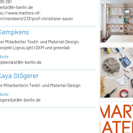
05 281
er(at)kh-berlin.de
ps://www.matters-of-
/en/members/213/prof-christiane-sauer
 Kempkens
er Mitarbeiter Textil- und Material-Design,
rojekt LignoLight | DXM und greenlab
bote
pkens(at)kh-berlin.de
Kaya Stögerer
e Mitarbeiterin Textil- und Material-Design
bote
egerer(at)kh-berlin.de