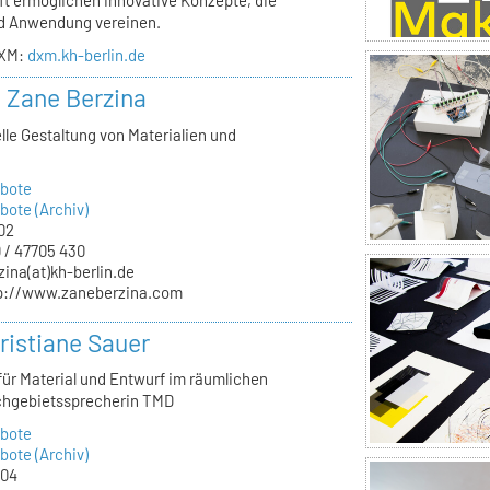
nd Anwendung vereinen.
DXM:
dxm.kh-berlin.de
. Zane Berzina
lle Gestaltung von Materialien und
n
bote
ote (Archiv)
02
 / 47705 430
zina(at)kh-berlin.de
p://www.zaneberzina.com
ristiane Sauer
für Material und Entwurf im räumlichen
chgebietssprecherin TMD
bote
ote (Archiv)
.04