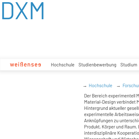
DXM
zum
Inhalt
Hochschule
Studienbewerbung
Studium
Hochschule
Forschu
Der Bereich experimentell M
Material-Design verbindet 
Hintergrund aktueller gesel
experimentelle Arbeitsweis
Anknüpfungen zu unterschi
Produkt, Körper und Raum. 
interdisziplinäre Kooperati
Wissenschaft und Wirtschaf