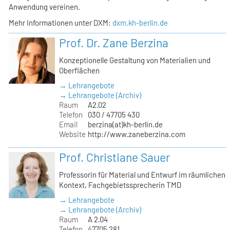
Anwendung vereinen.
Mehr Informationen unter DXM:
dxm.kh-berlin.de
Prof. Dr. Zane Berzina
Konzeptionelle Gestaltung von Materialien und
Oberflächen
→ Lehrangebote
→ Lehrangebote (Archiv)
Raum
A2.02
Telefon
030 / 47705 430
Email
berzina(at)kh-berlin.de
Website
http://www.zaneberzina.com
Prof. Christiane Sauer
Professorin für Material und Entwurf im räumlichen
Kontext, Fachgebietssprecherin TMD
→ Lehrangebote
→ Lehrangebote (Archiv)
Raum
A 2.04
Telefon
47705 281