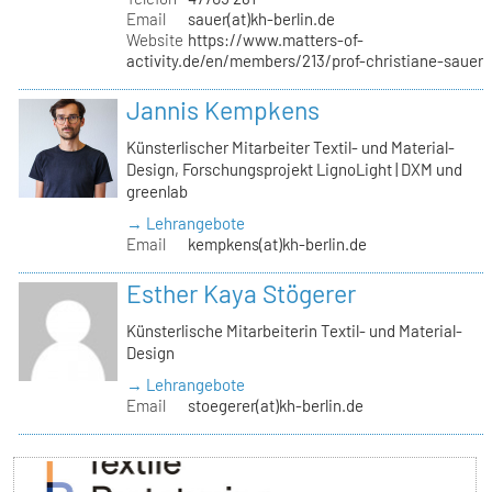
Email
sauer(at)kh-berlin.de
Website
https://www.matters-of-
activity.de/en/members/213/prof-christiane-sauer
Jannis Kempkens
Künsterlischer Mitarbeiter Textil- und Material-
Design, Forschungsprojekt LignoLight | DXM und
greenlab
→ Lehrangebote
Email
kempkens(at)kh-berlin.de
Esther Kaya Stögerer
Künsterlische Mitarbeiterin Textil- und Material-
Design
→ Lehrangebote
Email
stoegerer(at)kh-berlin.de