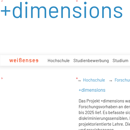
+dimensions
zum
Inhalt
Hochschule
Studienbewerbung
Studium
Hochschule
Forschu
+dimensions
Das Projekt +dimensions wa
Forschungsvorhaben an der 
bis 2025 lief. Es befasste s
diskriminierungssensiblen,
projektorientierte Lehre. D
und praxisbezogen.