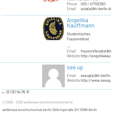
Phone
030 / 47705360
Email
asta(at)kh-berlin.de
Angelika
Kauffmann
Studentisches
Frauenreferat
→
Email
frauenreferat(at)kh-
Website
http://angelikakau
see up
Email
seeup(at)kh-berlin.
Website
http://www.seeup.
←
12
13
14
15
16
© 2008 – 2026 weißensee kunsthochschule berlin
weißensee kunsthochschule berlin | Bühringstraße 20 | 13086 Berlin