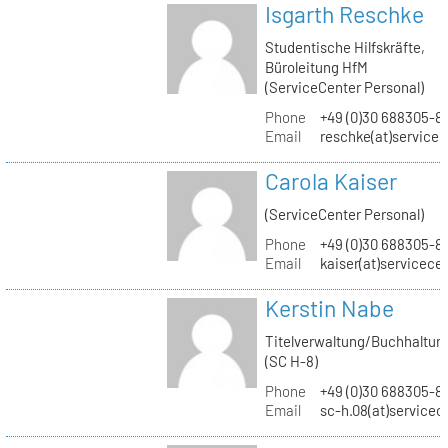
Isgarth Reschke
Studentische Hilfskräfte,
Büroleitung HfM
(ServiceCenter Personal)
Phone
+49 (0)30 688305-8
Email
reschke(at)service
Carola Kaiser
(ServiceCenter Personal)
Phone
+49 (0)30 688305-8
Email
kaiser(at)servicece
Kerstin Nabe
Titelverwaltung/Buchhaltun
(SC H-8)
Phone
+49 (0)30 688305-8
Email
sc-h.08(at)servicec