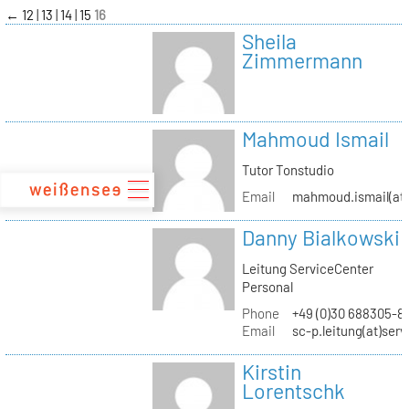
zum
←
12
13
14
15
16
Inhalt
Sheila
Zimmermann
Mahmoud Ismail
Tutor Tonstudio
Email
mahmoud.ismail(at)
Danny Bialkowski
Leitung ServiceCenter
Personal
Phone
+49 (0)30 688305-8
Email
sc-p.leitung(at)ser
Kirstin
Lorentschk