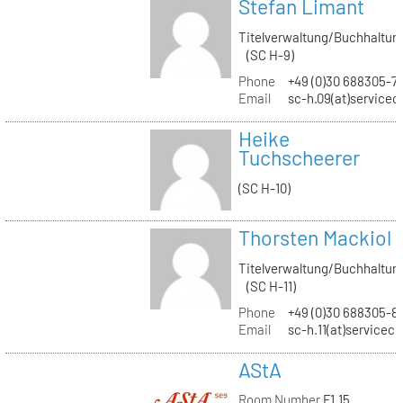
Stefan Limant
Titelverwaltung/Buchhaltun
(SC H-9)
Phone
+49 (0)30 688305-7
Email
sc-h.09(at)servicec
Heike
Tuchscheerer
(SC H-10)
Thorsten Mackiol
Titelverwaltung/Buchhaltun
(SC H-11)
Phone
+49 (0)30 688305-8
Email
sc-h.11(at)servicec
AStA
Room Number
F1.15