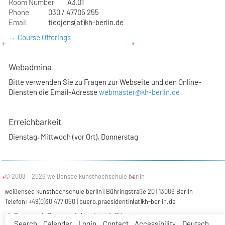
Room Number
A3.01
Phone
030 / 47705 255
Email
tiedjens(at)kh-berlin.de
→ Course Offerings
Webadmina
Bitte verwenden Sie zu Fragen zur Webseite und den Online-
Diensten die Email-Adresse
webmaster@kh-berlin.de
Erreichbarkeit
Dienstag, Mittwoch (vor Ort), Donnerstag
© 2008 – 2026 weißensee kunsthochschule berlin
weißensee kunsthochschule berlin | Bühringstraße 20 | 13086 Berlin
Telefon: +49(0)30 477 050 |
buero.praesidentin(at)kh-berlin.de
Contact
Careers
Imprint
Privacy
Search
Calender
Login
Contact
Accessibility
Deutsch
Accessibility
Easy Language
Sign Language