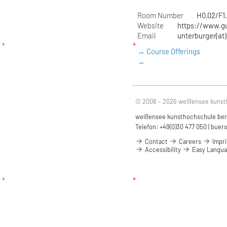
Room Number
H0.02/F1.
Website
https://www.g
Email
unterburger(at)
→ Course Offerings
→
© 2008 – 2026 weißensee kunst
weißensee kunsthochschule berli
Telefon: +49(0)30 477 050 |
buero
Contact
Careers
Impri
Accessibility
Easy Langu