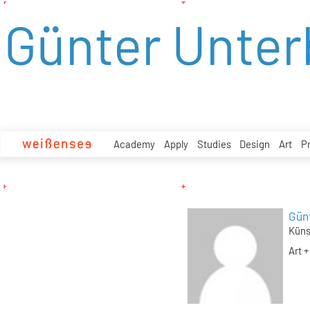
zum
Günter Unter
Inhalt
Academy
Apply
Studies
Design
Art
P
Gün
Küns
Art +