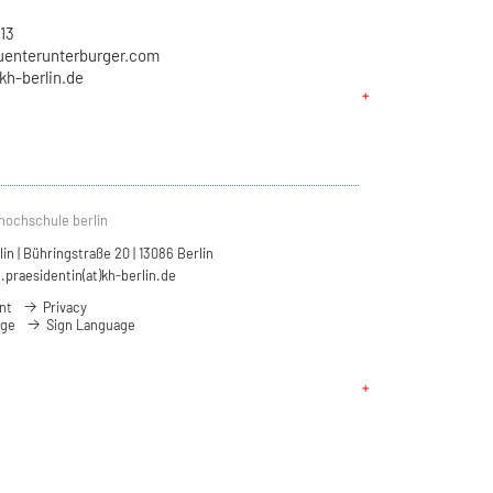
13
uenterunterburger.com
kh-berlin.de
hochschule berlin
n | Bühringstraße 20 | 13086 Berlin
.praesidentin(at)kh-berlin.de
nt
Privacy
age
Sign Language