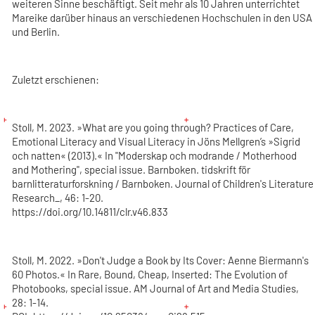
weiteren Sinne beschäftigt. Seit mehr als 10 Jahren unterrichtet
Mareike darüber hinaus an verschiedenen Hochschulen in den USA
und Berlin.
Zuletzt erschienen:
Stoll, M. 2023. »What are you going through? Practices of Care,
Emotional Literacy and Visual Literacy in Jöns Mellgren’s »Sigrid
och natten« (2013).« In "Moderskap och modrande / Motherhood
and Mothering", special issue. Barnboken. tidskrift för
barnlitteraturforskning / Barnboken. Journal of Children's Literature
Research_, 46: 1-20.
https://doi.org/10.14811/clr.v46.833
Stoll, M. 2022. »Don't Judge a Book by Its Cover: Aenne Biermann's
60 Photos.« In Rare, Bound, Cheap, Inserted: The Evolution of
Photobooks, special issue. AM Journal of Art and Media Studies,
28: 1-14.