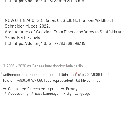
DOI: https://doi.org/10.25038/am.v0i28.515
NOW OPEN ACCESS: Sauer, C., Stoll, M., Fransén Waldhör, E.,
Schneider, M. eds. 2022.
Architectures of Weaving. From Fibers and Yarns to Scaffolds and
Skins. Berlin: Jovis.
DOI: https://doi.org/10.1515/9783868598315
© 2008 – 2026 weißensee kunsthochschule berlin
weißensee kunsthochschule berlin | Bühringstraße 20 | 13086 Berlin
Telefon: +49(0)30 477 050 |
buero.praesidentin(at)kh-berlin.de
Contact
Careers
Imprint
Privacy
Accessibility
Easy Language
Sign Language