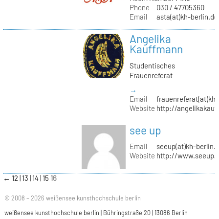
Phone
030 / 47705360
Email
asta(at)kh-berlin.de
Angelika
Kauffmann
Studentisches
Frauenreferat
→
Email
frauenreferat(at)kh-
Website
http://angelikakau
see up
Email
seeup(at)kh-berlin.
Website
http://www.seeup.
←
12
13
14
15
16
© 2008 – 2026 weißensee kunsthochschule berlin
weißensee kunsthochschule berlin | Bühringstraße 20 | 13086 Berlin