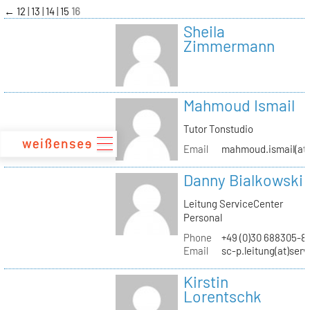
zum
←
12
13
14
15
16
Inhalt
Sheila
Zimmermann
Mahmoud Ismail
Tutor Tonstudio
Email
mahmoud.ismail(at)
Danny Bialkowski
Leitung ServiceCenter
Personal
Phone
+49 (0)30 688305-8
Email
sc-p.leitung(at)ser
Kirstin
Lorentschk