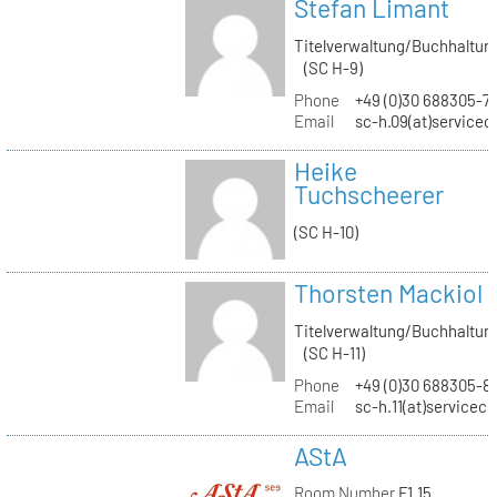
Stefan Limant
Titelverwaltung/Buchhaltun
(SC H-9)
Phone
+49 (0)30 688305-7
Email
sc-h.09(at)servicec
Heike
Tuchscheerer
(SC H-10)
Thorsten Mackiol
Titelverwaltung/Buchhaltun
(SC H-11)
Phone
+49 (0)30 688305-8
Email
sc-h.11(at)servicec
AStA
Room Number
F1.15