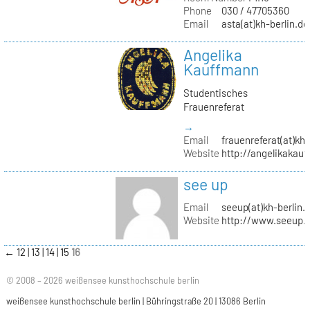
Phone
030 / 47705360
Email
asta(at)kh-berlin.de
Angelika
Kauffmann
Studentisches
Frauenreferat
→
Email
frauenreferat(at)kh-
Website
http://angelikakau
see up
Email
seeup(at)kh-berlin.
Website
http://www.seeup.
←
12
13
14
15
16
© 2008 – 2026 weißensee kunsthochschule berlin
weißensee kunsthochschule berlin | Bühringstraße 20 | 13086 Berlin