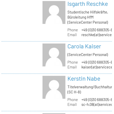
Isgarth Reschke
Studentische Hilfskräfte,
Büroleitung HfM
(ServiceCenter Personal)
Phone
+49 (0)30 688305-8
Email
reschke(at)service
Carola Kaiser
(ServiceCenter Personal)
Phone
+49 (0)30 688305-8
Email
kaiser(at)servicece
Kerstin Nabe
Titelverwaltung/Buchhaltun
(SC H-8)
Phone
+49 (0)30 688305-8
Email
sc-h.08(at)servicec