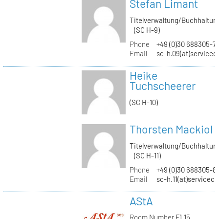
Stefan Limant
Titelverwaltung/Buchhaltun
(SC H-9)
Phone
+49 (0)30 688305-7
Email
sc-h.09(at)servicec
Heike
Tuchscheerer
(SC H-10)
Thorsten Mackiol
Titelverwaltung/Buchhaltun
(SC H-11)
Phone
+49 (0)30 688305-8
Email
sc-h.11(at)servicec
AStA
Room Number
F1.15