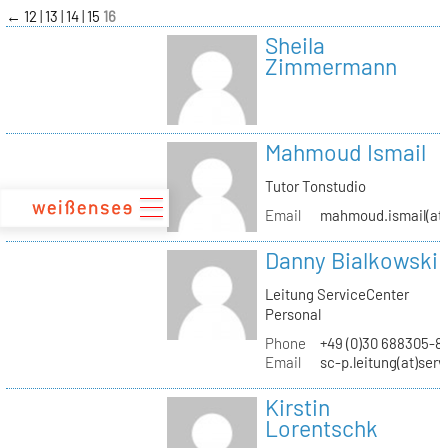
zum
←
12
13
14
15
16
Inhalt
Sheila
Zimmermann
Mahmoud Ismail
Tutor Tonstudio
Email
mahmoud.ismail(at)
Danny Bialkowski
Leitung ServiceCenter
Personal
Phone
+49 (0)30 688305-8
Email
sc-p.leitung(at)ser
Kirstin
Lorentschk