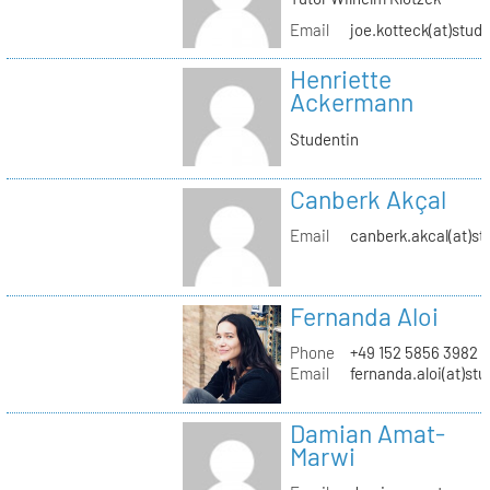
Email
joe.kotteck(at)stud.
Henriette
Ackermann
Studentin
Canberk Akçal
Email
canberk.akcal(at)st
Fernanda Aloi
Phone
+49 152 5856 3982
Email
fernanda.aloi(at)stu
Damian Amat-
Marwi