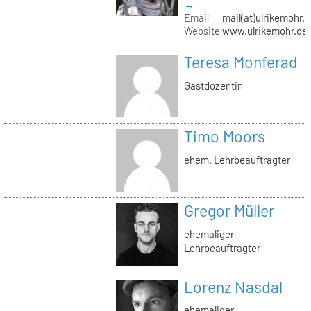
→
Email
mail(at)ulrikemohr.
Website
www.ulrikemohr.de
Teresa Monferad
Gastdozentin
Timo Moors
ehem. Lehrbeauftragter
Gregor Müller
ehemaliger
Lehrbeauftragter
Lorenz Nasdal
ehemaliger