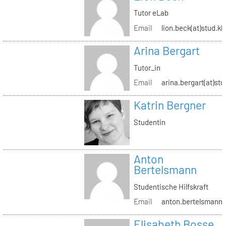
Tutor eLab
Email
lion.beck(at)stud.kh
Arina Bergart
Tutor_in
Email
arina.bergart(at)stu
Katrin Bergner
Studentin
Anton
Bertelsmann
Studentische Hilfskraft
Email
anton.bertelsmann(a
Elisabeth Bosse