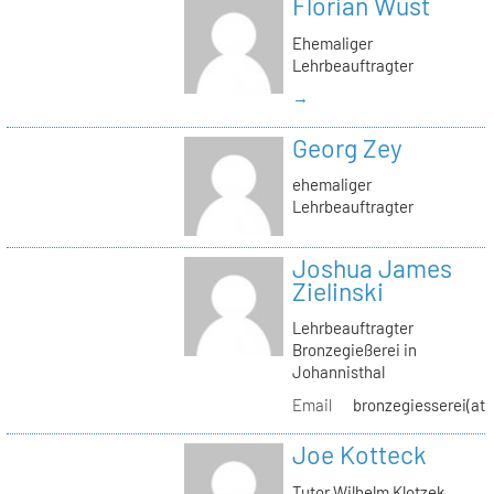
Florian Wüst
Ehemaliger
Lehrbeauftragter
→
Georg Zey
ehemaliger
Lehrbeauftragter
Joshua James
Zielinski
Lehrbeauftragter
Bronzegießerei in
Johannisthal
Email
bronzegiesserei(at)
Joe Kotteck
Tutor Wilhelm Klotzek