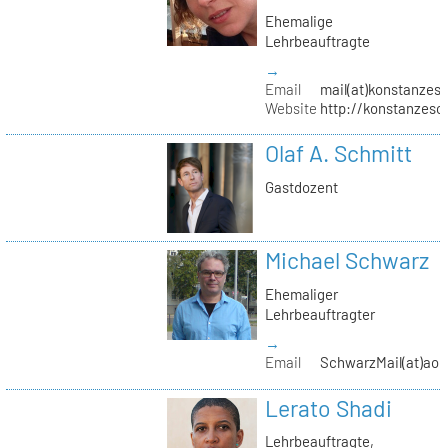
Ehemalige
Lehrbeauftragte
→
Email
mail(at)konstanzesc
Website
http://konstanzesc
Olaf A. Schmitt
Gastdozent
Michael Schwarz
Ehemaliger
Lehrbeauftragter
→
Email
SchwarzMail(at)aol
Lerato Shadi
Lehrbeauftragte,