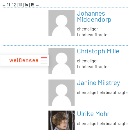
zum
←
11
12
13
14
15
→
Inhalt
Johannes
Middendorp
ehemaliger
Lehrbeauftragter
Christoph Mille
ehemaliger
Lehrbeauftragter
Janine Milstrey
ehemalige Lehrbeauftragte
Ulrike Mohr
ehemalige Lehrbeauftragte