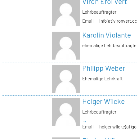
Viron Erol Vert
Lehrbeauftragter
Email
info(at)vironvert.co
Karolin Violante
ehemalige Lehrbeauftragte
Philipp Weber
Ehemalige Lehrkraft
Holger Wilcke
Lehrbeauftragter
→
Email
holger.wilcke(at)go