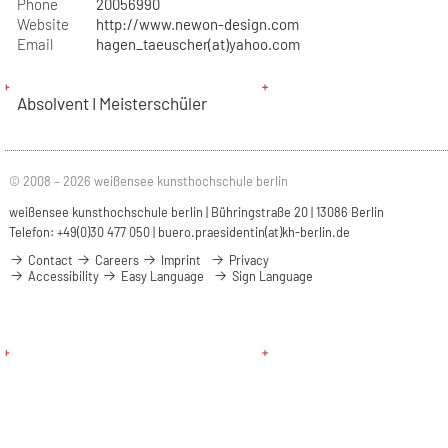
Phone
20056990
Website
http://www.newon-design.com
Email
hagen_taeuscher(at)yahoo.com
Absolvent I Meisterschüler
© 2008 – 2026 weißensee kunsthochschule berlin
weißensee kunsthochschule berlin | Bühringstraße 20 | 13086 Berlin
Telefon: +49(0)30 477 050 |
buero.praesidentin(at)kh-berlin.de
Contact
Careers
Imprint
Privacy
Accessibility
Easy Language
Sign Language