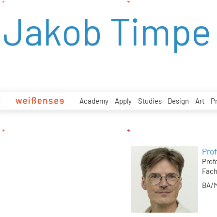
zum
Jakob Timpe
Inhalt
Academy
Apply
Studies
Design
Art
P
Pro
Prof
Fach
BA/M