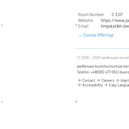
Room Number
C 3.07
Website
https://www.j
Email
timpe(at)kh-ber
→ Course Offerings
© 2008 – 2026 weißensee kunst
weißensee kunsthochschule berli
Telefon: +49(0)30 477 050 |
buero
Contact
Careers
Impri
Accessibility
Easy Langu