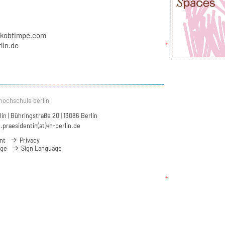
akobtimpe.com
lin.de
hochschule berlin
n | Bühringstraße 20 | 13086 Berlin
.praesidentin(at)kh-berlin.de
nt
Privacy
age
Sign Language