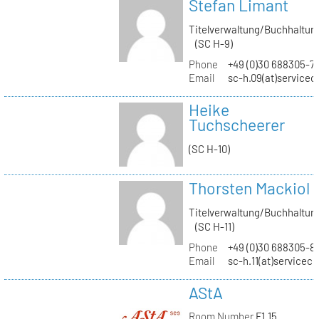
Stefan Limant
Titelverwaltung/Buchhaltun
(SC H-9)
Phone
+49 (0)30 688305-7
Email
sc-h.09(at)servicec
Heike
Tuchscheerer
(SC H-10)
Thorsten Mackiol
Titelverwaltung/Buchhaltun
(SC H-11)
Phone
+49 (0)30 688305-8
Email
sc-h.11(at)servicec
AStA
Room Number
F1.15