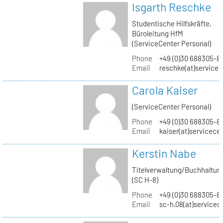
Isgarth Reschke
Studentische Hilfskräfte,
Büroleitung HfM
(ServiceCenter Personal)
Phone
+49 (0)30 688305-8
Email
reschke(at)service
Carola Kaiser
(ServiceCenter Personal)
Phone
+49 (0)30 688305-8
Email
kaiser(at)servicece
Kerstin Nabe
Titelverwaltung/Buchhaltun
(SC H-8)
Phone
+49 (0)30 688305-8
Email
sc-h.08(at)servicec