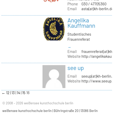
Phone
030 / 47705360
Email
asta(at)kh-berlin.de
Angelika
Kauffmann
Studentisches
Frauenreferat
→
Email
frauenreferat(at)kh-
Website
http://angelikakau
see up
Email
seeup(at)kh-berlin.
Website
http://www.seeup.
←
12
13
14
15
16
© 2008 – 2026 weißensee kunsthochschule berlin
weißensee kunsthochschule berlin | Bühringstraße 20 | 13086 Berlin