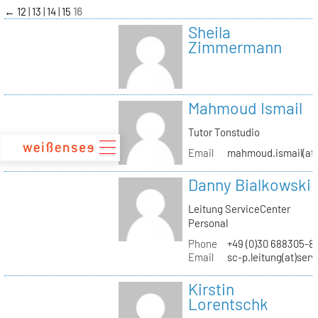
zum
←
12
13
14
15
16
Inhalt
Sheila
Zimmermann
Mahmoud Ismail
Tutor Tonstudio
Email
mahmoud.ismail(at)
Danny Bialkowski
Leitung ServiceCenter
Personal
Phone
+49 (0)30 688305-8
Email
sc-p.leitung(at)ser
Kirstin
Lorentschk