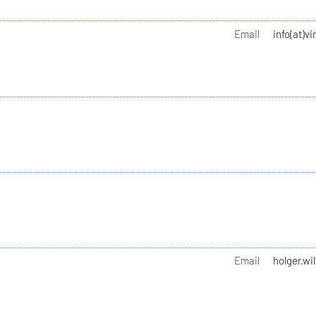
Email
info(at)v
Email
holger.wi