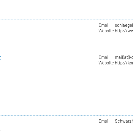
Email
schlaege
Website
http://w
t
Email
mail(at)k
Website
http://k
Email
SchwarzM
r