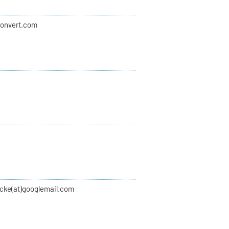
ironvert.com
lcke(at)googlemail.com