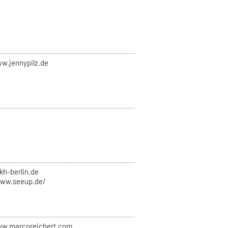
ww.jennypilz.de
kh-berlin.de
www.seeup.de/
ww.marcoreichert.com