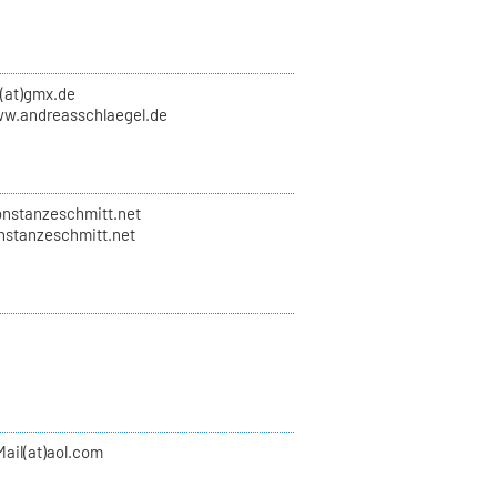
l(at)gmx.de
ww.andreasschlaegel.de
onstanzeschmitt.net
onstanzeschmitt.net
ail(at)aol.com