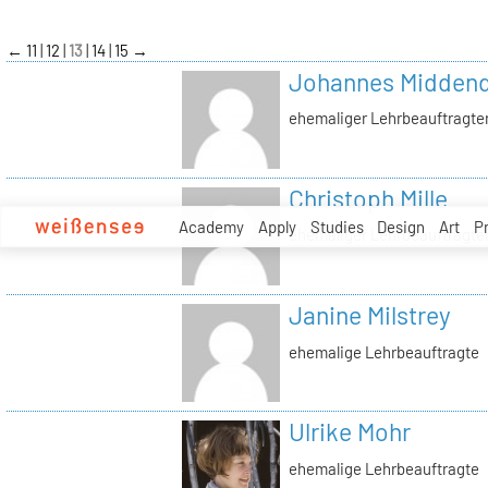
zum
Inhalt
←
11
12
13
14
15
→
Johannes Midden
ehemaliger Lehrbeauftragte
Christoph Mille
Academy
Apply
Studies
Design
Art
P
ehemaliger Lehrbeauftragte
Janine Milstrey
ehemalige Lehrbeauftragte
Ulrike Mohr
ehemalige Lehrbeauftragte