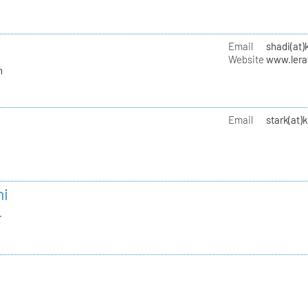
Email
shadi(at)
Website
www.lera
n
Email
stark(at)
ni
r