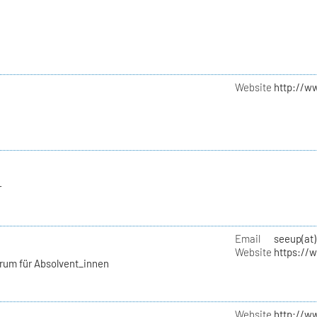
Website
http://w
r
Email
seeup(at)
Website
https://
rum für Absolvent_innen
Website
http://w