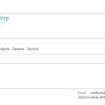
dorp
r
rojects
Careers
Service
r
Email
mail(at)u
Website
www.ulri