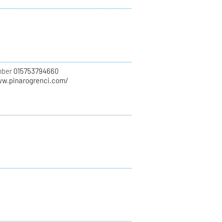
mber
015753794660
ww.pinarogrenci.com/