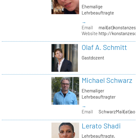
Ehemalige
Lehrbeauftragte
→
Email
mail(at)konstanzesc
Website
http://konstanzesc
Olaf A. Schmitt
Gastdozent
Michael Schwarz
Ehemaliger
Lehrbeauftragter
→
Email
SchwarzMail(at)aol
Lerato Shadi
Lehrbeauftragte,