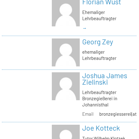
Florian Wüst
Ehemaliger
Lehrbeauftragter
→
Georg Zey
ehemaliger
Lehrbeauftragter
Joshua James
Zielinski
Lehrbeauftragter
Bronzegießerei in
Johannisthal
Email
bronzegiesserei(at)
Joe Kotteck
Tutor Wilhelm Klotzek