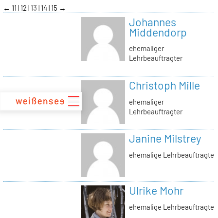
zum
←
11
12
13
14
15
→
Inhalt
Johannes
Middendorp
ehemaliger
Lehrbeauftragter
Christoph Mille
ehemaliger
Lehrbeauftragter
Janine Milstrey
ehemalige Lehrbeauftragte
Ulrike Mohr
ehemalige Lehrbeauftragte