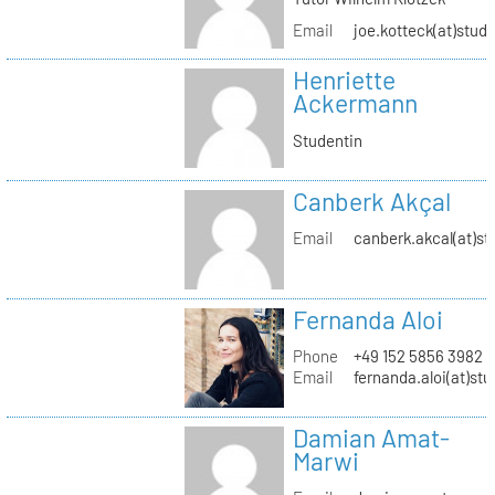
Email
joe.kotteck(at)stud.
Henriette
Ackermann
Studentin
Canberk Akçal
Email
canberk.akcal(at)st
Fernanda Aloi
Phone
+49 152 5856 3982
Email
fernanda.aloi(at)stu
Damian Amat-
Marwi