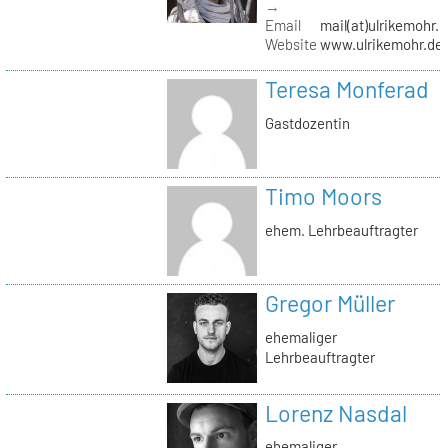
→
Email
mail(at)ulrikemohr.
Website
www.ulrikemohr.de
Teresa Monferad
Gastdozentin
Timo Moors
ehem. Lehrbeauftragter
Gregor Müller
ehemaliger
Lehrbeauftragter
Lorenz Nasdal
ehemaliger