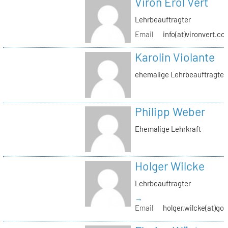
Viron Erol Vert
Lehrbeauftragter
Email
info(at)vironvert.co
Karolin Violante
ehemalige Lehrbeauftragte
Philipp Weber
Ehemalige Lehrkraft
Holger Wilcke
Lehrbeauftragter
→
Email
holger.wilcke(at)go