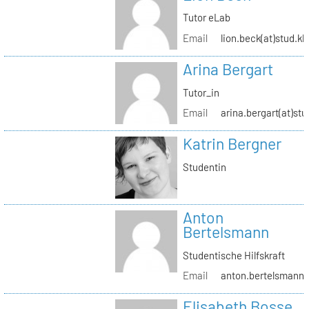
Tutor eLab
Email
lion.beck(at)stud.kh
Arina Bergart
Tutor_in
Email
arina.bergart(at)stu
Katrin Bergner
Studentin
Anton
Bertelsmann
Studentische Hilfskraft
Email
anton.bertelsmann(a
Elisabeth Bosse