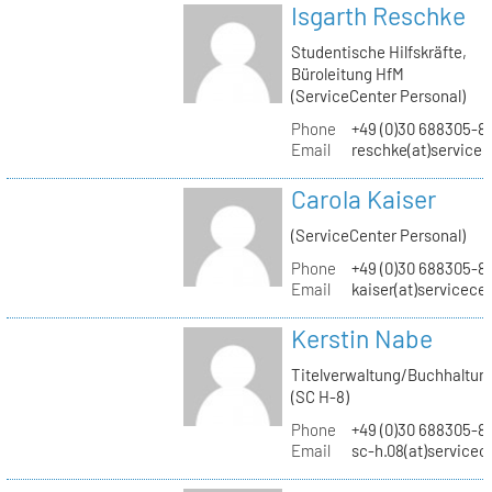
Isgarth Reschke
Studentische Hilfskräfte,
Büroleitung HfM
(ServiceCenter Personal)
Phone
+49 (0)30 688305-8
Email
reschke(at)service
Carola Kaiser
(ServiceCenter Personal)
Phone
+49 (0)30 688305-8
Email
kaiser(at)servicece
Kerstin Nabe
Titelverwaltung/Buchhaltun
(SC H-8)
Phone
+49 (0)30 688305-8
Email
sc-h.08(at)servicec