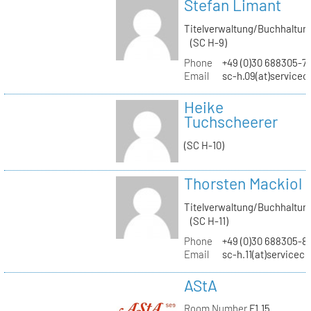
Stefan Limant
Titelverwaltung/Buchhaltun
(SC H-9)
Phone
+49 (0)30 688305-7
Email
sc-h.09(at)servicec
Heike
Tuchscheerer
(SC H-10)
Thorsten Mackiol
Titelverwaltung/Buchhaltun
(SC H-11)
Phone
+49 (0)30 688305-8
Email
sc-h.11(at)servicec
AStA
Room Number
F1.15