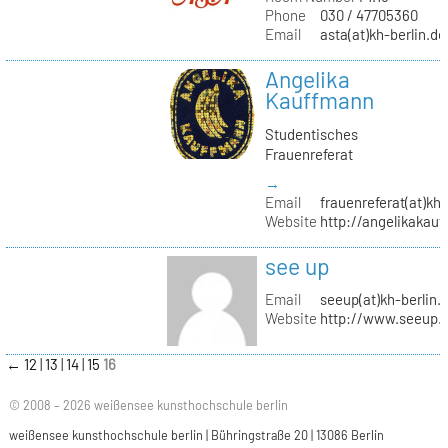
Phone
030 / 47705360
Email
asta(at)kh-berlin.de
Angelika
Kauffmann
Studentisches
Frauenreferat
→
Email
frauenreferat(at)kh-
Website
http://angelikakau
see up
Email
seeup(at)kh-berlin.
Website
http://www.seeup.
←
12
13
14
15
16
© 2008 – 2026 weißensee kunsthochschule berlin
weißensee kunsthochschule berlin | Bühringstraße 20 | 13086 Berlin