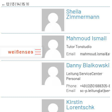
zum
←
12
13
14
15
16
Inhalt
Sheila
Zimmermann
Mahmoud Ismail
Tutor Tonstudio
Email
mahmoud.ismail(at)
Danny Bialkowski
Leitung ServiceCenter
Personal
Phone
+49 (0)30 688305-8
Email
sc-p.leitung(at)ser
Kirstin
Lorentschk