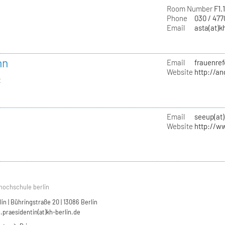
Room Number
F1.
Phone
030 / 47
Email
asta(at)k
nn
Email
frauenref
Website
http://a
t
Email
seeup(at)
Website
http://w
hochschule berlin
n | Bühringstraße 20 | 13086 Berlin
.praesidentin(at)kh-berlin.de