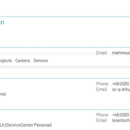
nn
Email
mahmoud.i
rojects
Careers
Service
Phone
+49 (0)30
Email
sc-p.leit
nal
Phone
+49 (0)30
Email
lorentsch
Lh (ServiceCenter Personal)