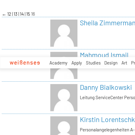
zum
Inhalt
←
12
13
14
15
16
Sheila Zimmerma
Mahmoud Ismail
Academy
Apply
Studies
Design
Art
P
Tutor Tonstudio
Danny Bialkowski
Leitung ServiceCenter Perso
Kirstin Lorentschk
Personalangelegenheiten A-