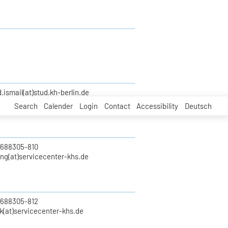
smail(at)stud.kh-berlin.de
Search
Calender
Login
Contact
Accessibility
Deutsch
 688305-810
ung(at)servicecenter-khs.de
 688305-812
k(at)servicecenter-khs.de