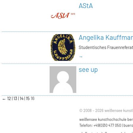
AStA
Angelika Kauffma
Studentisches Frauenrefera
→
see up
←
12
13
14
15
16
© 2008 – 2026 weißensee kunst
weißensee kunsthochschule berli
Telefon: +49(0)30 477 050 |
buero