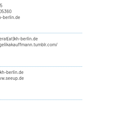
15
705360
h-berlin.de
erat(at)kh-berlin.de
ngelikakauffmann.tumblr.com/
kh-berlin.de
ww.seeup.de