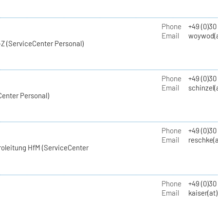
Phone
+49 (0)30
Email
woywod(a
Z (ServiceCenter Personal)
Phone
+49 (0)30
Email
schinzel(
Center Personal)
Phone
+49 (0)3
Email
reschke(a
roleitung HfM (ServiceCenter
Phone
+49 (0)30
Email
kaiser(at