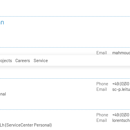
nn
Email
mahmoud.i
rojects
Careers
Service
Phone
+49 (0)30
Email
sc-p.leit
nal
Phone
+49 (0)30
Email
lorentsch
Lh (ServiceCenter Personal)