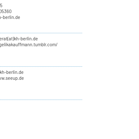
15
705360
h-berlin.de
erat(at)kh-berlin.de
ngelikakauffmann.tumblr.com/
kh-berlin.de
ww.seeup.de