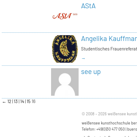
AStA
Angelika Kauffma
Studentisches Frauenrefera
→
see up
←
12
13
14
15
16
© 2008 – 2026 weißensee kunst
weißensee kunsthochschule berli
Telefon: +49(0)30 477 050 |
buero