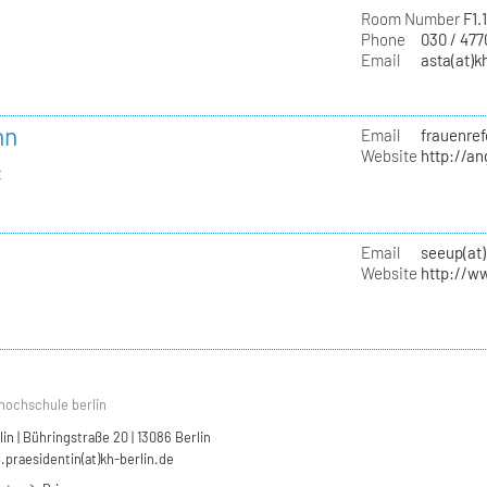
Room Number
F1.
Phone
030 / 47
Email
asta(at)k
nn
Email
frauenref
Website
http://a
t
Email
seeup(at)
Website
http://w
hochschule berlin
n | Bühringstraße 20 | 13086 Berlin
.praesidentin(at)kh-berlin.de