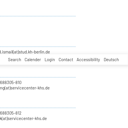
smail(at)stud.kh-berlin.de
Search
Calender
Login
Contact
Accessibility
Deutsch
 688305-810
ung(at)servicecenter-khs.de
 688305-812
k(at)servicecenter-khs.de