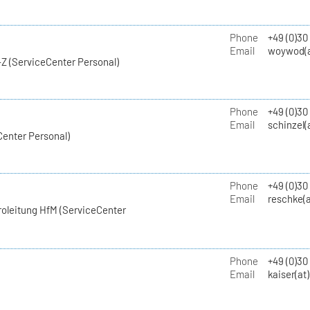
Phone
+49 (0)30
Email
woywod(a
Z (ServiceCenter Personal)
Phone
+49 (0)30
Email
schinzel(
Center Personal)
Phone
+49 (0)3
Email
reschke(a
roleitung HfM (ServiceCenter
Phone
+49 (0)30
Email
kaiser(at