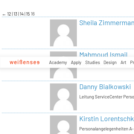
zum
Inhalt
←
12
13
14
15
16
Sheila Zimmerma
Mahmoud Ismail
Academy
Apply
Studies
Design
Art
P
Tutor Tonstudio
Danny Bialkowski
Leitung ServiceCenter Perso
Kirstin Lorentschk
Personalangelegenheiten A-