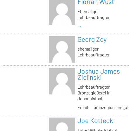
Florian Wüst
Ehemaliger
Lehrbeauftragter
→
Georg Zey
ehemaliger
Lehrbeauftragter
Joshua James
Zielinski
Lehrbeauftragter
Bronzegießerei in
Johannisthal
Email
bronzegiesserei(at)
Joe Kotteck
Tutor Wilhelm Klotzek