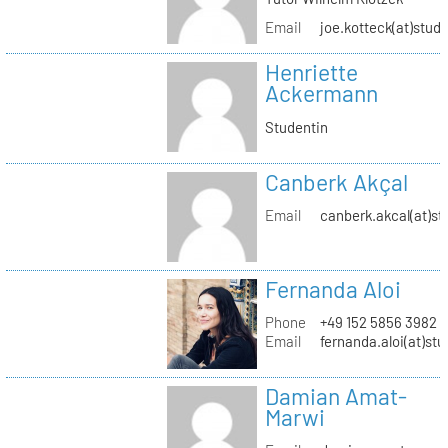
Email
joe.kotteck(at)stud.
Henriette
Ackermann
Studentin
Canberk Akçal
Email
canberk.akcal(at)st
Fernanda Aloi
Phone
+49 152 5856 3982
Email
fernanda.aloi(at)stu
Damian Amat-
Marwi