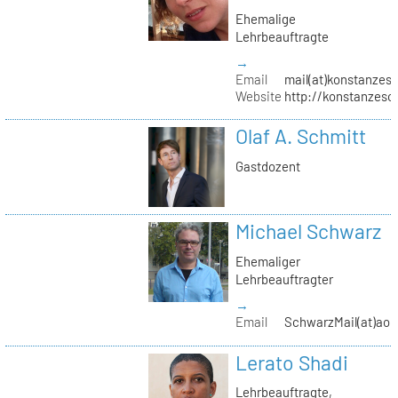
Ehemalige
Lehrbeauftragte
→
Email
mail(at)konstanzesc
Website
http://konstanzesc
Olaf A. Schmitt
Gastdozent
Michael Schwarz
Ehemaliger
Lehrbeauftragter
→
Email
SchwarzMail(at)aol
Lerato Shadi
Lehrbeauftragte,