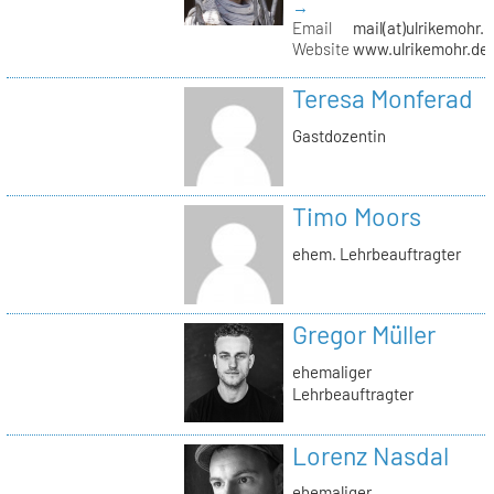
→
Email
mail(at)ulrikemohr.
Website
www.ulrikemohr.de
Teresa Monferad
Gastdozentin
Timo Moors
ehem. Lehrbeauftragter
Gregor Müller
ehemaliger
Lehrbeauftragter
Lorenz Nasdal
ehemaliger