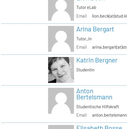
Tutor eLab
Email
lion.beck(at)stud.kh
Arina Bergart
Tutor_in
Email
arina.bergart(at)stu
Katrin Bergner
Studentin
Anton
Bertelsmann
Studentische Hilfskraft
Email
anton.bertelsmann(a
Elisabeth Bosse