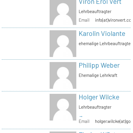
Viron Erol Vert
Lehrbeauftragter
Email
info(at)vironvert.co
Karolin Violante
ehemalige Lehrbeauftragte
Philipp Weber
Ehemalige Lehrkraft
Holger Wilcke
Lehrbeauftragter
→
Email
holger.wilcke(at)go