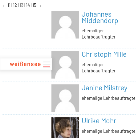
zum
←
11
12
13
14
15
→
Inhalt
Johannes
Middendorp
ehemaliger
Lehrbeauftragter
Christoph Mille
ehemaliger
Lehrbeauftragter
Janine Milstrey
ehemalige Lehrbeauftragte
Ulrike Mohr
ehemalige Lehrbeauftragte