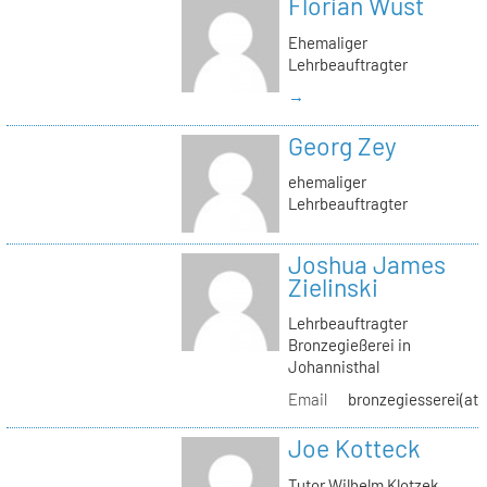
Florian Wüst
Ehemaliger
Lehrbeauftragter
→
Georg Zey
ehemaliger
Lehrbeauftragter
Joshua James
Zielinski
Lehrbeauftragter
Bronzegießerei in
Johannisthal
Email
bronzegiesserei(at)
Joe Kotteck
Tutor Wilhelm Klotzek