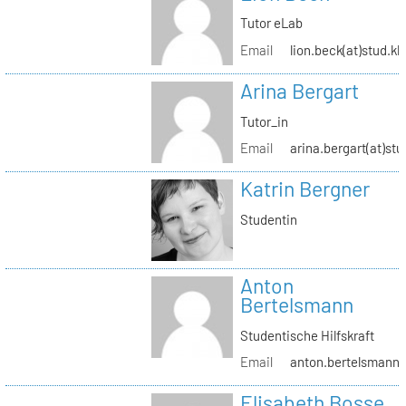
Tutor eLab
Email
lion.beck(at)stud.kh
Arina Bergart
Tutor_in
Email
arina.bergart(at)stu
Katrin Bergner
Studentin
Anton
Bertelsmann
Studentische Hilfskraft
Email
anton.bertelsmann(a
Elisabeth Bosse