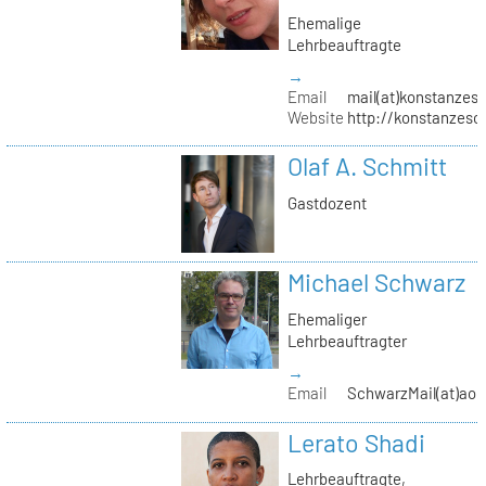
Ehemalige
Lehrbeauftragte
→
Email
mail(at)konstanzesc
Website
http://konstanzesc
Olaf A. Schmitt
Gastdozent
Michael Schwarz
Ehemaliger
Lehrbeauftragter
→
Email
SchwarzMail(at)aol
Lerato Shadi
Lehrbeauftragte,