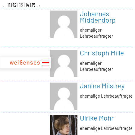
zum
←
11
12
13
14
15
→
Inhalt
Johannes
Middendorp
ehemaliger
Lehrbeauftragter
Christoph Mille
ehemaliger
Lehrbeauftragter
Janine Milstrey
ehemalige Lehrbeauftragte
Ulrike Mohr
ehemalige Lehrbeauftragte