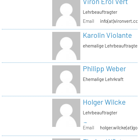
Viron Erol Vert
Lehrbeauftragter
Email
info(at)vironvert.co
Karolin Violante
ehemalige Lehrbeauftragte
Philipp Weber
Ehemalige Lehrkraft
Holger Wilcke
Lehrbeauftragter
→
Email
holger.wilcke(at)go