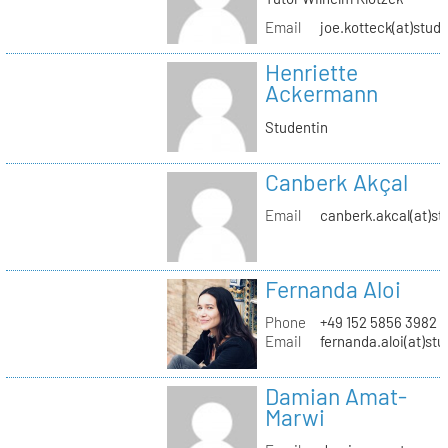
Email
joe.kotteck(at)stud.
Henriette
Ackermann
Studentin
Canberk Akçal
Email
canberk.akcal(at)st
Fernanda Aloi
Phone
+49 152 5856 3982
Email
fernanda.aloi(at)stu
Damian Amat-
Marwi