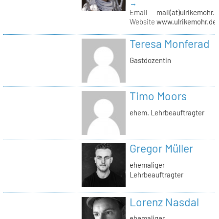
→
Email
mail(at)ulrikemohr.
Website
www.ulrikemohr.de
Teresa Monferad
Gastdozentin
Timo Moors
ehem. Lehrbeauftragter
Gregor Müller
ehemaliger
Lehrbeauftragter
Lorenz Nasdal
ehemaliger