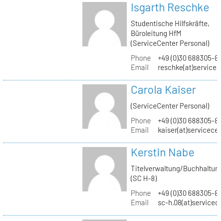
Isgarth Reschke
Studentische Hilfskräfte,
Büroleitung HfM
(ServiceCenter Personal)
Phone
+49 (0)30 688305-8
Email
reschke(at)service
Carola Kaiser
(ServiceCenter Personal)
Phone
+49 (0)30 688305-8
Email
kaiser(at)servicece
Kerstin Nabe
Titelverwaltung/Buchhaltun
(SC H-8)
Phone
+49 (0)30 688305-8
Email
sc-h.08(at)servicec