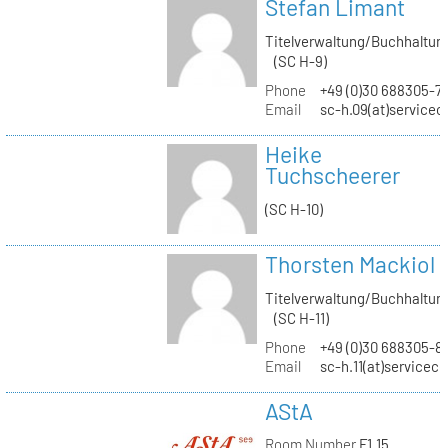
Stefan Limant
Titelverwaltung/Buchhaltun
(SC H-9)
Phone
+49 (0)30 688305-7
Email
sc-h.09(at)servicec
Heike
Tuchscheerer
(SC H-10)
Thorsten Mackiol
Titelverwaltung/Buchhaltun
(SC H-11)
Phone
+49 (0)30 688305-8
Email
sc-h.11(at)servicec
AStA
Room Number
F1.15