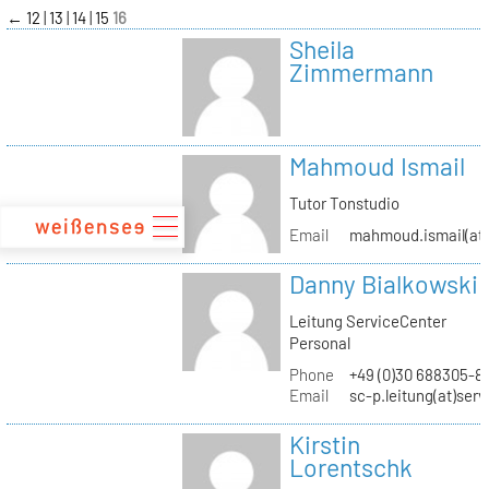
zum
←
12
13
14
15
16
Inhalt
Sheila
Zimmermann
Mahmoud Ismail
Tutor Tonstudio
Email
mahmoud.ismail(at)
Danny Bialkowski
Leitung ServiceCenter
Personal
Phone
+49 (0)30 688305-8
Email
sc-p.leitung(at)ser
Kirstin
Lorentschk