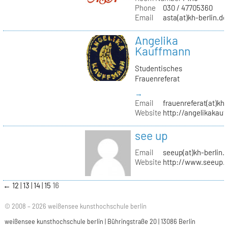
Phone
030 / 47705360
Email
asta(at)kh-berlin.de
Angelika
Kauffmann
Studentisches
Frauenreferat
→
Email
frauenreferat(at)kh-
Website
http://angelikakau
see up
Email
seeup(at)kh-berlin.
Website
http://www.seeup.
←
12
13
14
15
16
© 2008 – 2026 weißensee kunsthochschule berlin
weißensee kunsthochschule berlin | Bühringstraße 20 | 13086 Berlin