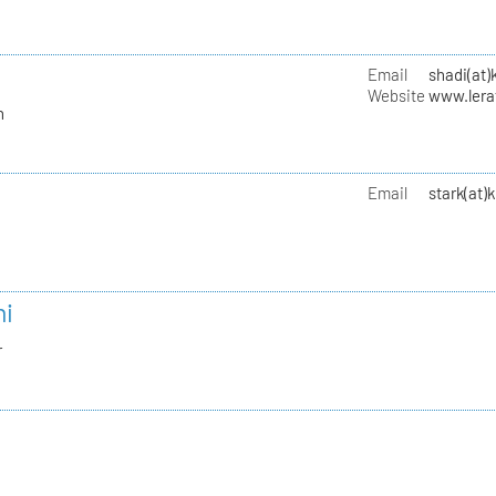
Email
shadi(at)
Website
www.lera
n
Email
stark(at)
ni
r