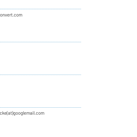
ironvert.com
lcke(at)googlemail.com