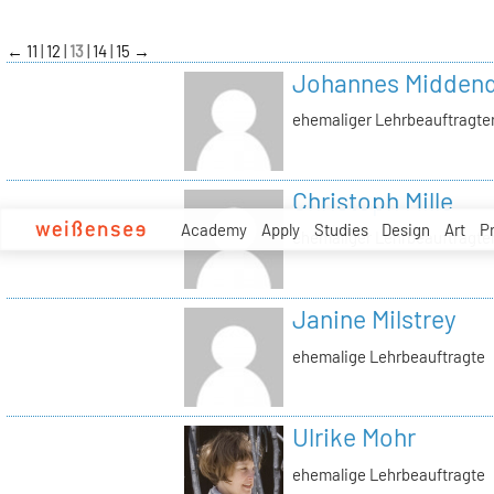
zum
Inhalt
←
11
12
13
14
15
→
Johannes Midden
ehemaliger Lehrbeauftragte
Christoph Mille
Academy
Apply
Studies
Design
Art
P
ehemaliger Lehrbeauftragte
Janine Milstrey
ehemalige Lehrbeauftragte
Ulrike Mohr
ehemalige Lehrbeauftragte