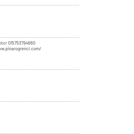
mber
015753794660
ww.pinarogrenci.com/