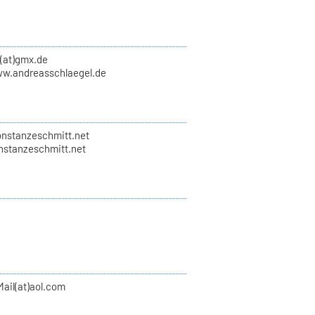
l(at)gmx.de
ww.andreasschlaegel.de
onstanzeschmitt.net
onstanzeschmitt.net
ail(at)aol.com