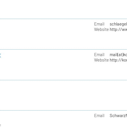
Email
schlaege
Website
http://w
t
Email
mail(at)k
Website
http://k
Email
SchwarzM
r