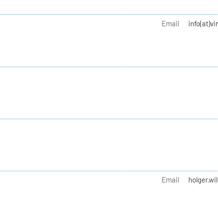
Email
info(at)v
Email
holger.wi