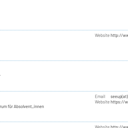
Website
http://w
r
Email
seeup(at)
Website
https://
rum für Absolvent_innen
Website
http://w