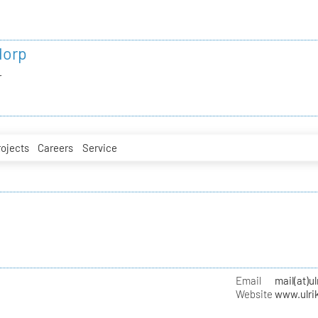
dorp
r
rojects
Careers
Service
r
Email
mail(at)u
Website
www.ulri