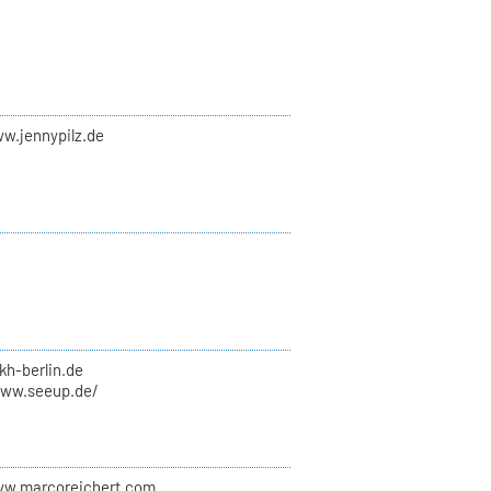
ww.jennypilz.de
kh-berlin.de
www.seeup.de/
ww.marcoreichert.com