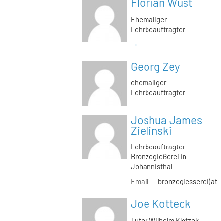
Florian Wüst
Ehemaliger
Lehrbeauftragter
→
Georg Zey
ehemaliger
Lehrbeauftragter
Joshua James
Zielinski
Lehrbeauftragter
Bronzegießerei in
Johannisthal
Email
bronzegiesserei(at)
Joe Kotteck
Tutor Wilhelm Klotzek