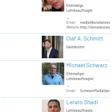
Ehemalige
Lehrbeauftragte
→
Email
mail(at)konstanzesc
Website
http://konstanzesc
Olaf A. Schmitt
Gastdozent
Michael Schwarz
Ehemaliger
Lehrbeauftragter
→
Email
SchwarzMail(at)aol
Lerato Shadi
Lehrbeauftragte,