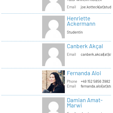
Email
joe.kotteck(at)stud.
Henriette
Ackermann
Studentin
Canberk Akçal
Email
canberk.akcal(at)st
Fernanda Aloi
Phone
+49 152 5856 3982
Email
fernanda.aloi(at)stu
Damian Amat-
Marwi