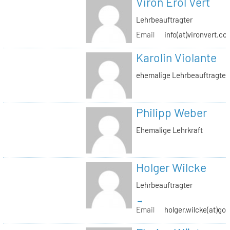
Viron Erol Vert
Lehrbeauftragter
Email
info(at)vironvert.co
Karolin Violante
ehemalige Lehrbeauftragte
Philipp Weber
Ehemalige Lehrkraft
Holger Wilcke
Lehrbeauftragter
→
Email
holger.wilcke(at)go