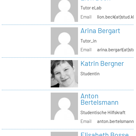
Tutor eLab
Email
lion.beck(at)stud.kh
Arina Bergart
Tutor_in
Email
arina.bergart(at)stu
Katrin Bergner
Studentin
Anton
Bertelsmann
Studentische Hilfskraft
Email
anton.bertelsmann(a
Elisabeth Bosse