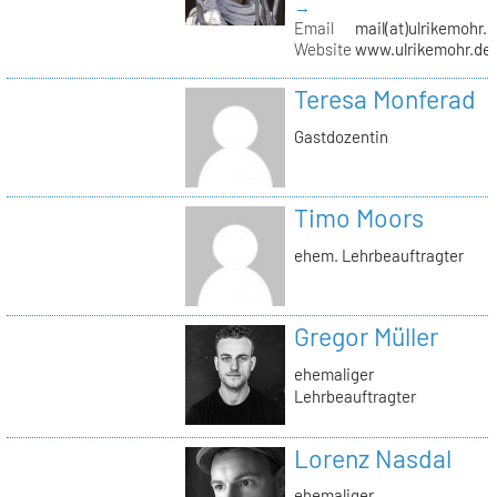
→
Email
mail(at)ulrikemohr.
Website
www.ulrikemohr.de
Teresa Monferad
Gastdozentin
Timo Moors
ehem. Lehrbeauftragter
Gregor Müller
ehemaliger
Lehrbeauftragter
Lorenz Nasdal
ehemaliger