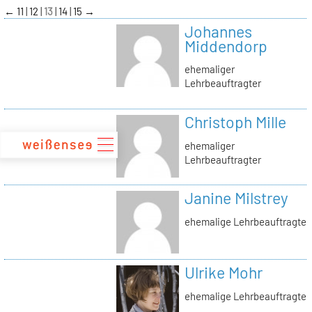
zum
←
11
12
13
14
15
→
Inhalt
Johannes
Middendorp
ehemaliger
Lehrbeauftragter
Christoph Mille
ehemaliger
Lehrbeauftragter
Janine Milstrey
ehemalige Lehrbeauftragte
Ulrike Mohr
ehemalige Lehrbeauftragte