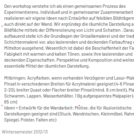
Den workshop verstehe ich als einen gemeinsamen Prozess des
Experimentierens. Individuell und in gemeinsamer Zusammenarbeit
realisieren wir eigene Ideen nach Entwürfen auf felxiblen Bildträger
auch direkt auf der Wand. Wir ergründen die räumliche Darstellung a
Bildfläche mittels der Differenzierung von Licht und Schatten . Dara
aufbauend stelle ich die Grundlagen der Grisaillemalerei und der trad
Schichtenmalerei vor, also lasierenden und deckenden Farbauftrag
Mittelton ausgehend. Wesentlich ist dabei die Beschaffenheit der F
Fabigkeit mit warmen und kalten Tönen, sowie ihre lasierenden und
deckenden Eigenschaften. Perspektive und Komposition sind weite
essentielle Mittel der räumlichen Darstellung.
Mitbringen: Acrylfarben, wenn vorhanden Verzögerer und Lasur-Malm
Pinsel in verschiedenen Breiten für Acrylmalerei geeignet (4-6 Pinsel
2-20), breiter Quast oder Flacher breiter Pinsel (mind. 8 cm breit), Ma
Schwamm, Lappen, Wasserbehälter, 1 Bg aufgespanntes Malpapier (
65 cm)
Ideen + Entwürfe für die Wandarbeit: Motive, die für illusionistische
Darstellungen geeignet sind (Stuck, Wandnischen, Kleinmöbel, Rah
Spiegel, Polster, Falten etc)
Wintersemester 2012/13