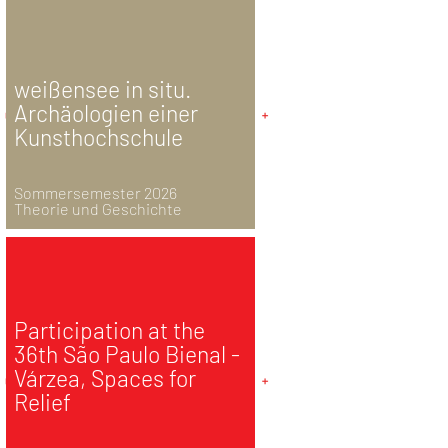
weißensee in situ.
Archäologien einer
Kunsthochschule
Sommersemester 2026
Theorie und Geschichte
Participation at the
36th São Paulo Bienal -
Várzea, Spaces for
Relief