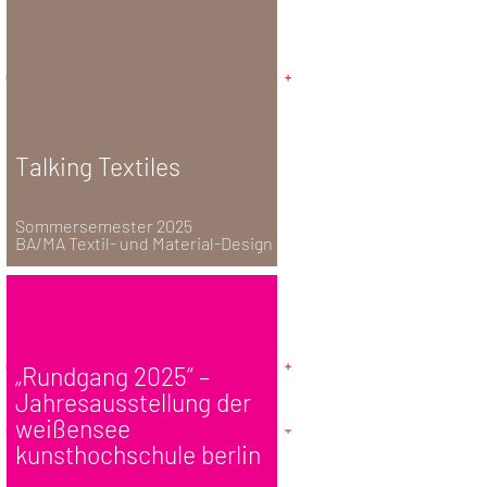
Talking Textiles
Sommersemester 2025
BA/MA Textil- und Material-Design
„Rundgang 2025“ –
Jahresausstellung der
weißensee
kunsthochschule berlin