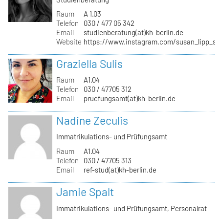
Raum
A 1.03
Telefon
030 / 477 05 342
Email
studienberatung(at)kh-berlin.de
Website
https://www.instagram.com/susan_lipp_st
Graziella Sulis
Raum
A1.04
Telefon
030 / 47705 312
Email
pruefungsamt(at)kh-berlin.de
Nadine Zeculis
Immatrikulations- und Prüfungsamt
Raum
A1.04
Telefon
030 / 47705 313
Email
ref-stud(at)kh-berlin.de
Jamie Spalt
Immatrikulations- und Prüfungsamt, Personalrat