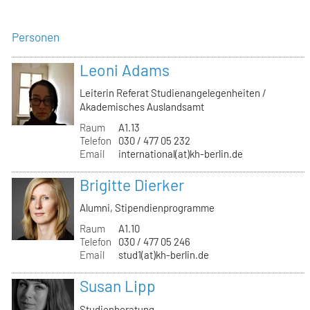
Personen
Leoni Adams
Leiterin Referat Studienangelegenheiten /
Akademisches Auslandsamt
Raum
A1.13
Telefon
030 / 477 05 232
Email
international(at)kh-berlin.de
Brigitte Dierker
Alumni, Stipendienprogramme
Raum
A1.10
Telefon
030 / 477 05 246
Email
stud1(at)kh-berlin.de
Susan Lipp
Studienberatung