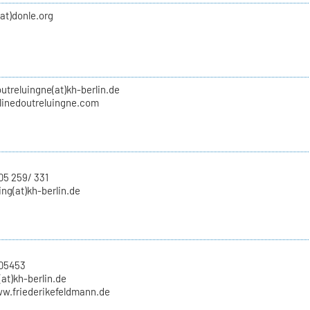
(at)donle.org
utreluingne(at)kh-berlin.de
inedoutreluingne.com
05 259/ 331
ing(at)kh-berlin.de
705453
at)kh-berlin.de
ww.friederikefeldmann.de