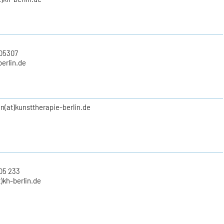
705307
berlin.de
(at)kunsttherapie-berlin.de
05 233
)kh-berlin.de