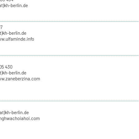
t)kh-berlin.de
07
)kh-berlin.de
ww.ulfaminde.info
05 430
t)kh-berlin.de
ww.zaneberzina.com
at)kh-berlin.de
nghwachoiahoi.com