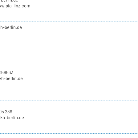
ww.pia-linz.com
kh-berlin.de
2056533
)kh-berlin.de
05 239
)kh-berlin.de