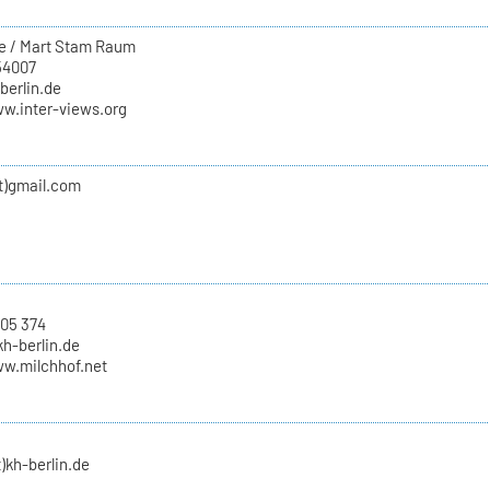
e / Mart Stam Raum
54007
-berlin.de
ww.inter-views.org
at)gmail.com
 05 374
kh-berlin.de
ww.milchhof.net
t)kh-berlin.de