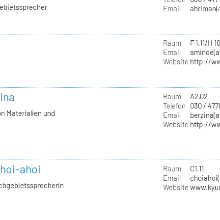
gebietssprecher
Email
ahriman(a
Raum
F 1.11/H 1
Email
aminde(at
Website
http://w
zina
Raum
A2.02
Telefon
030 / 477
on Materialien und
Email
berzina(a
Website
http://w
hoi-ahoi
Raum
C1.11
Email
choiahoi(
achgebietssprecherin
Website
www.kyu