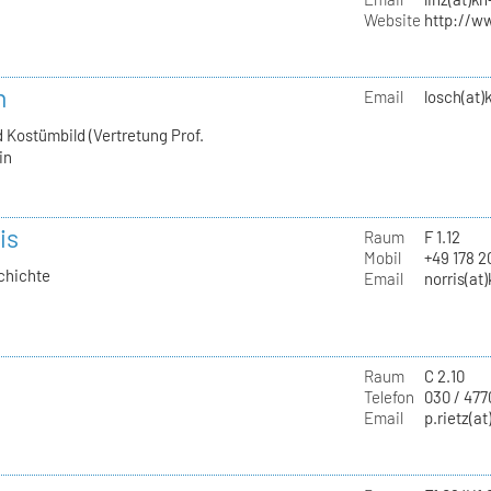
Website
http://w
h
Email
losch(at)
 Kostümbild (Vertretung Prof.
in
is
Raum
F 1.12
Mobil
+49 178 
chichte
Email
norris(at
Raum
C 2.10
Telefon
030 / 477
Email
p.rietz(at