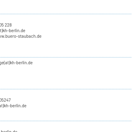
05 228
t)kh-berlin.de
ww.buero-staubach.de
nge(at)kh-berlin.de
705247
at)kh-berlin.de
-berlin.de