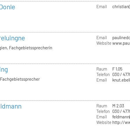
 Donle
Email
christian
reluingne
Email
paulinedo
Website
www.paul
gien, Fachgebietssprecherin
ing
Raum
F 1.05
Telefon
030 / 477
, Fachgebietssprecher
Email
knut.ebel
Feldmann
Raum
M 2.03
Telefon
030 / 47
Email
feldmann(
Website
http://w