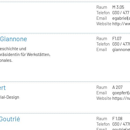
Raum
M 3.05
Telefon
030 / 477
Email
egabriel(
Website
http://w
a Giannone
Raum
F1.07
Telefon
030 / 477
geschichte und
Email
giannone(
räsidentin für Werkstätten,
onales.
rt
Raum
A 207
Email
goepfert(
rial-Design
Website
https://
 Goutrié
Raum
F 1.08
Telefon
030 / 477
Email
goutrie(a