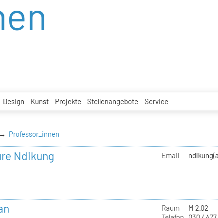
nen
Design
Kunst
Projekte
Stellenangebote
Service
Professor_innen
ure Ndikung
Email
ndikung(a
an
Raum
M 2.02
Telefon
030 / 477