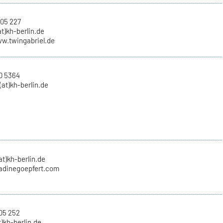
 05 227
at)kh-berlin.de
ww.twingabriel.de
0 5364
at)kh-berlin.de
at)kh-berlin.de
nadinegoepfert.com
05 252
t)kh-berlin.de