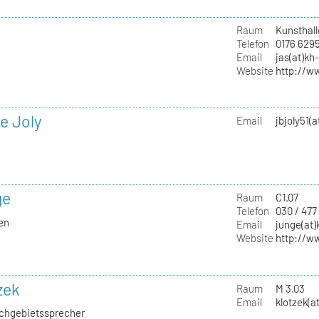
Raum
Kunsthall
Telefon
0176 629
Email
jas(at)kh
Website
http://w
e Joly
Email
jbjoly51(
ge
Raum
C1.07
Telefon
030 / 477
ien
Email
junge(at)
Website
http://w
zek
Raum
M 3.03
Email
klotzek(a
Fachgebietssprecher