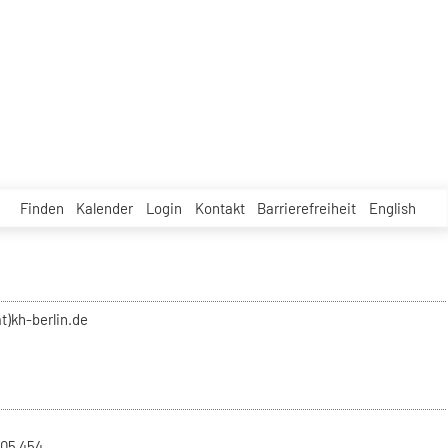
Finden
Kalender
Login
Kontakt
Barrierefreiheit
English
t)kh-berlin.de
 05 454