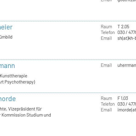
neier
Raum
T 2.05
Telefon
030 / 47
tümbild
Email
sh(at)kh-
rmann
Email
uherrmann
 Kunsttherapie
rt Psychotherapy)
Imorde
Raum
F 1.03
Telefon
030 / 477
hte, Vizepräsident für
Email
imorde(at
er Kommission Studium und