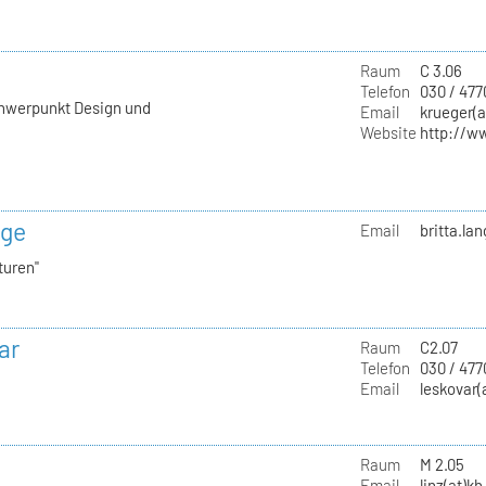
Raum
C 3.06
Telefon
030 / 477
chwerpunkt Design und
Email
krueger(a
Website
http://w
nge
Email
britta.la
turen"
ar
Raum
C2.07
Telefon
030 / 47
Email
leskovar(
Raum
M 2.05
Email
linz(at)kh